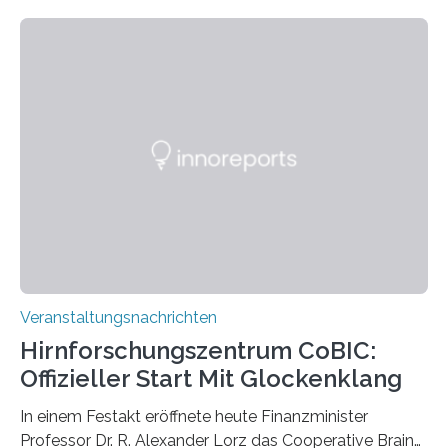
Linkersdorff eröffnet. Die gezeigten Fotografien sind
Momentaufnahmen, die den Verfallsprozess von
Pflanzen festhalten. Die Künstlerin setzt in den
großformatigen Bildern die Schönheit, das Werden und
Vergehen der Natur künstlerisch wirkungsvoll in Szene.
Künstlerisch-wissenschaftliche Kollaboration im HU-
Labor für Mikrobiologie Für das Projekt „Microverse“ hat
Kathrin Linkersdorff gemeinsam mit der Mikrobiologin
Prof. Dr. Regine Hengge vom…
Veranstaltungsnachrichten
Hirnforschungszentrum CoBIC:
Offizieller Start Mit Glockenklang
In einem Festakt eröffnete heute Finanzminister
Professor Dr. R. Alexander Lorz das Cooperative Brain