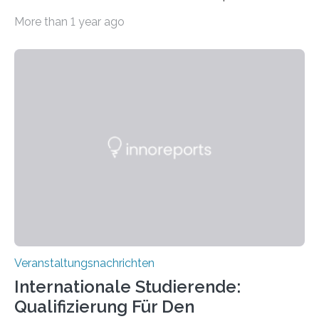
Imaging Center (CoBIC) auf dem Campus Niederrad
More than 1 year ago
der Goethe-Universität Frankfurt. Das CoBIC ist eine
Kooperation der Goethe-Universität, des Max-Planck-
Instituts für empirische Ästhetik sowie des Ernst
Strüngmann Instituts. Es bietet den Forschenden
direkten Zugang zu einer Vielzahl hochmoderner
Spitzentechnologien, mit der die Funktionsweise des
Gehirns besser verstanden und innovative Therapien
für neurologische und psychiatrische Erkrankungen
entwickelt werden können. Die hochmodernen Geräte
sind eingebaut, die Büros sind eingerichtet…
Veranstaltungsnachrichten
Internationale Studierende:
Qualifizierung Für Den