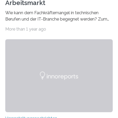
Arbeitsmarkt
Wie kann dem Fachkräftemangel in technischen
Berufen und der IT-Branche begegnet werden? Zum
Beispiel durch internationale Studierende, die an der
More than 1 year ago
Universität des Saarlandes und der Hochschule für
Technik und Wirtschaft des Saarlandes (htw saar) in
den MINT-Fächern ausgebildet werden und im
Anschluss in den hiesigen Arbeitsmarkt integriert
werden. Damit dies künftig noch besser gelingt, fördert
der Deutsche Akademische Austauschdienst beide
saarländischen Hochschulen im Gemeinschaftsprojekt
„QUAZAR“ mit insgesamt 1,15 Millionen Euro über vier
Jahre. Die Auftaktveranstaltung für das Förderprojekt
findet am…