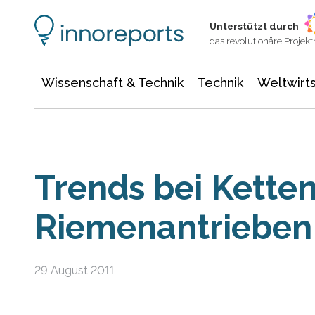
Wissenschaft & Technik
Informationstechnologie
Energie & Elektrotechnik
Unterstützt durch
das revolutionäre Proje
Wissenschaft & Technik
Technik
Weltwirts
Trends bei Kette
Riemenantrieben
29 August 2011