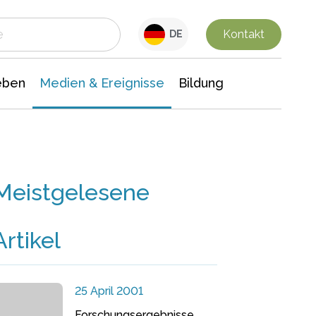
 Leben
Medien & Ereignisse
Interdisziplinäre Forschung
Veranstaltungsnachrichten
n Chemie
Gesellschaftswissenschaften
Kontakt
DE
eben
Medien & Ereignisse
Bildung
Meistgelesene
Artikel
25 April 2001
Forschungsergebnisse