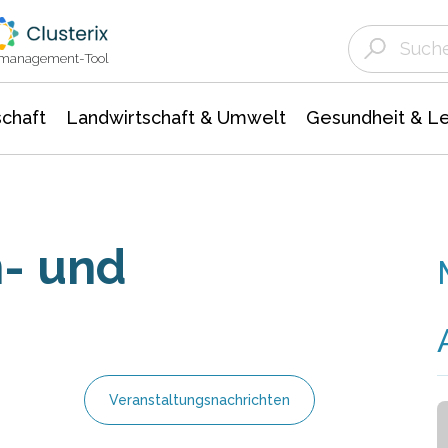
Landwirtschaft & Umwelt
Gesundheit &
Agrar- Forstwissenschaften
Unternehmensmeldungen
Biowissenschafte
Ökologie Umwelt- Naturschutz
ktmanagement-Tool
chaft
Landwirtschaft & Umwelt
Gesundheit & L
n- und
Veranstaltungsnachrichten