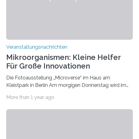
Veranstaltungsnachrichten
Mikroorganismen: Kleine Helfer
Für Große Innovationen
Die Fotoausstellung „Microverse“ im Haus am
Kleistpark in Berlin Am morgigen Donnerstag wird im
Haus am Kleistpark, Berlin-Schöneberg, die Ausstellung
More than 1 year ago
„Microverse“ mit Arbeiten der Fotografin Kathrin
Linkersdorff eröffnet. Die gezeigten Fotografien sind
Momentaufnahmen, die den Verfallsprozess von
Pflanzen festhalten. Die Künstlerin setzt in den
großformatigen Bildern die Schönheit, das Werden und
Vergehen der Natur künstlerisch wirkungsvoll in Szene.