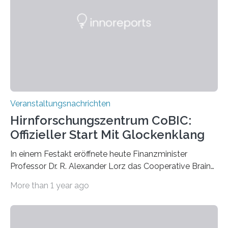
Künstlerisch-wissenschaftliche Kollaboration im HU-
Labor für Mikrobiologie Für das Projekt „Microverse“ hat
Kathrin Linkersdorff gemeinsam mit der Mikrobiologin
Prof. Dr. Regine Hengge vom…
Veranstaltungsnachrichten
Hirnforschungszentrum CoBIC:
Offizieller Start Mit Glockenklang
In einem Festakt eröffnete heute Finanzminister
Professor Dr. R. Alexander Lorz das Cooperative Brain
Imaging Center (CoBIC) auf dem Campus Niederrad
More than 1 year ago
der Goethe-Universität Frankfurt. Das CoBIC ist eine
Kooperation der Goethe-Universität, des Max-Planck-
Instituts für empirische Ästhetik sowie des Ernst
Strüngmann Instituts. Es bietet den Forschenden