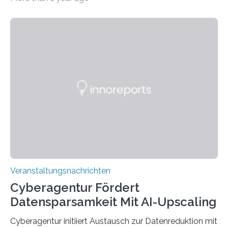
Universität des Saarlandes und der Hochschule für
Technik und Wirtschaft des Saarlandes (htw saar) in
den MINT-Fächern ausgebildet werden und im
Anschluss in den hiesigen Arbeitsmarkt integriert
werden. Damit dies künftig noch besser gelingt, fördert
der Deutsche Akademische Austauschdienst beide
saarländischen Hochschulen im Gemeinschaftsprojekt
„QUAZAR“ mit insgesamt 1,15 Millionen Euro über vier
Jahre. Die Auftaktveranstaltung für das Förderprojekt
findet am…
Veranstaltungsnachrichten
Cyberagentur Fördert
Datensparsamkeit Mit AI-Upscaling
Cyberagentur initiiert Austausch zur Datenreduktion mit