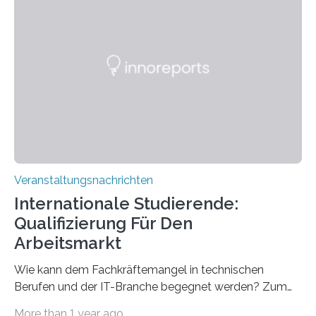
direkten Zugang zu einer Vielzahl hochmoderner
Spitzentechnologien, mit der die Funktionsweise des
Gehirns besser verstanden und innovative Therapien
für neurologische und psychiatrische Erkrankungen
entwickelt werden können. Die hochmodernen Geräte
sind eingebaut, die Büros sind eingerichtet…
Veranstaltungsnachrichten
Internationale Studierende:
Qualifizierung Für Den
Arbeitsmarkt
Wie kann dem Fachkräftemangel in technischen
Berufen und der IT-Branche begegnet werden? Zum
Beispiel durch internationale Studierende, die an der
More than 1 year ago