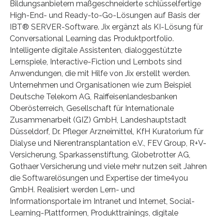
Bildungsanbietern maßgeschneiderte schlüsselfertige
High-End- und Ready-to-Go-Lösungen auf Basis der
IBT® SERVER-Software. Jix ergänzt als KI-Lösung für
Conversational Learning das Produktportfolio.
Intelligente digitale Assistenten, dialoggestützte
Lernspiele, Interactive-Fiction und Lernbots sind
Anwendungen, die mit Hilfe von Jix erstellt werden.
Unternehmen und Organisationen wie zum Beispiel
Deutsche Telekom AG, Raiffeisenlandesbanken
Oberösterreich, Gesellschaft für Internationale
Zusammenarbeit (GIZ) GmbH, Landeshauptstadt
Düsseldorf, Dr. Pfleger Arzneimittel, KfH Kuratorium für
Dialyse und Nierentransplantation e.V., FEV Group, R+V-
Versicherung, Sparkassenstiftung, Globetrotter AG,
Gothaer Versicherung und viele mehr nutzen seit Jahren
die Softwarelösungen und Expertise der time4you
GmbH. Realisiert werden Lern- und
Informationsportale im Intranet und Internet, Social-
Learning-Plattformen, Produkttrainings, digitale