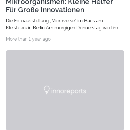
Mikroorganismen: Kleine Helfer
Für Große Innovationen
Die Fotoausstellung „Microverse“ im Haus am
Kleistpark in Berlin Am morgigen Donnerstag wird im
Haus am Kleistpark, Berlin-Schöneberg, die Ausstellung
More than 1 year ago
„Microverse“ mit Arbeiten der Fotografin Kathrin
Linkersdorff eröffnet. Die gezeigten Fotografien sind
Momentaufnahmen, die den Verfallsprozess von
Pflanzen festhalten. Die Künstlerin setzt in den
großformatigen Bildern die Schönheit, das Werden und
Vergehen der Natur künstlerisch wirkungsvoll in Szene.
Künstlerisch-wissenschaftliche Kollaboration im HU-
Labor für Mikrobiologie Für das Projekt „Microverse“ hat
Kathrin Linkersdorff gemeinsam mit der Mikrobiologin
Prof. Dr. Regine Hengge vom…