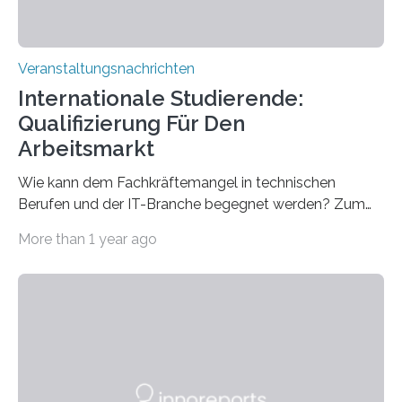
Veranstaltungsnachrichten
Internationale Studierende:
Qualifizierung Für Den
Arbeitsmarkt
Wie kann dem Fachkräftemangel in technischen
Berufen und der IT-Branche begegnet werden? Zum
Beispiel durch internationale Studierende, die an der
More than 1 year ago
Universität des Saarlandes und der Hochschule für
Technik und Wirtschaft des Saarlandes (htw saar) in
den MINT-Fächern ausgebildet werden und im
Anschluss in den hiesigen Arbeitsmarkt integriert
werden. Damit dies künftig noch besser gelingt, fördert
der Deutsche Akademische Austauschdienst beide
saarländischen Hochschulen im Gemeinschaftsprojekt
„QUAZAR“ mit insgesamt 1,15 Millionen Euro über vier