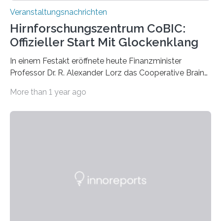
Veranstaltungsnachrichten
Hirnforschungszentrum CoBIC:
Offizieller Start Mit Glockenklang
In einem Festakt eröffnete heute Finanzminister
Professor Dr. R. Alexander Lorz das Cooperative Brain
Imaging Center (CoBIC) auf dem Campus Niederrad
More than 1 year ago
der Goethe-Universität Frankfurt. Das CoBIC ist eine
Kooperation der Goethe-Universität, des Max-Planck-
Instituts für empirische Ästhetik sowie des Ernst
Strüngmann Instituts. Es bietet den Forschenden
direkten Zugang zu einer Vielzahl hochmoderner
Spitzentechnologien, mit der die Funktionsweise des
Gehirns besser verstanden und innovative Therapien
für neurologische und psychiatrische Erkrankungen
entwickelt werden können. Die hochmodernen Geräte
sind eingebaut, die Büros sind eingerichtet…