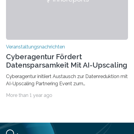
Jahre. Die Auftaktveranstaltung für das Förderprojekt
findet am…
Veranstaltungsnachrichten
Cyberagentur Fördert
Datensparsamkeit Mit AI-Upscaling
Cyberagentur initiiert Austausch zur Datenreduktion mit
AI-Upscaling Partnering Event zum
Forschungsprogramm DDK – Vernetzung für
More than 1 year ago
innovative DatenverarbeitungDie Agentur für
Innovation in der Cybersicherheit GmbH (Cyberagentur)
lädt zum virtuellen Partnering Event des
Forschungsprogramms DDK ein. Im Fokus steht die
Entwicklung von Technologien zur gezielten
Datenreduktion und Rekonstruktion in schwierigen