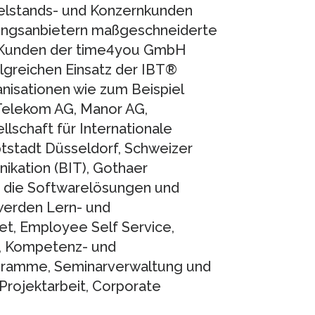
ttelstands- und Konzernkunden
dungsanbietern maßgeschneiderte
e Kunden der time4you GmbH
olgreichen Einsatz der IBT®
isationen wie zum Beispiel
elekom AG, Manor AG,
lschaft für Internationale
stadt Düsseldorf, Schweizer
kation (BIT), Gothaer
n die Softwarelösungen und
werden Lern- und
net, Employee Self Service,
e, Kompetenz- und
ogramme, Seminarverwaltung und
rojektarbeit, Corporate