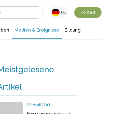
 Leben
Medien & Ereignisse
Interdisziplinäre Forschung
Veranstaltungsnachrichten
n Chemie
Gesellschaftswissenschaften
Kontakt
DE
eben
Medien & Ereignisse
Bildung
Meistgelesene
Artikel
25 April 2001
Forschungsergebnisse