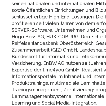
seinen nationalen und internationalen Mi
sowie Öffentlichen Einrichtungen und Bil
schlüsselfertige High-End-Lösungen. Di
profitieren seit vielen Jahren von dem erf
SERVER-Software. Unternehmen und Organ
Hugo Boss AG, HUK-COBURG, Deutsche T
Raiffeisenlandesbank Oberösterreich, Gesel
Zusammenarbeit (GIZ) GmbH, Landeshaupt
Bundesamt für Informatik und Telekommuni
Versicherung, EnBW AG nutzen seit Jahre
Expertise der time4you GmbH. Realisiert 
Informationsportale im Intranet und Inter
Produkttrainings, multimediale Lerninhalt
Trainingsmanagement, Zertifizierungspr
Lernmanagementsysteme, internationale P
Learning und Social Media-Integration.