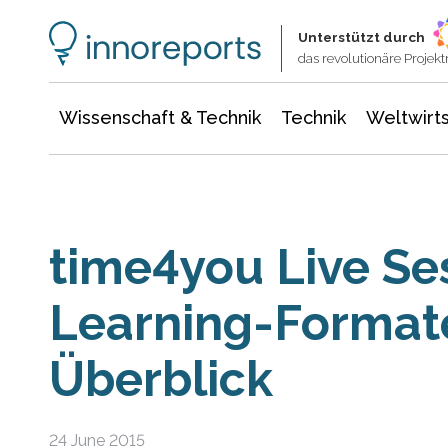
Wissenschaft & Technik
Informationstechnologie
Energie & Elektrotechnik
Unterstützt durch
das revolutionäre Proje
Wissenschaft & Technik
Technik
Weltwirts
time4you Live Ses
Learning-Format
Überblick
24 June 2015