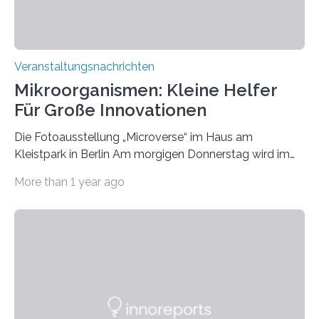
Veranstaltungsnachrichten
Mikroorganismen: Kleine Helfer
Für Große Innovationen
Die Fotoausstellung „Microverse“ im Haus am
Kleistpark in Berlin Am morgigen Donnerstag wird im
Haus am Kleistpark, Berlin-Schöneberg, die Ausstellung
More than 1 year ago
„Microverse“ mit Arbeiten der Fotografin Kathrin
Linkersdorff eröffnet. Die gezeigten Fotografien sind
Momentaufnahmen, die den Verfallsprozess von
Pflanzen festhalten. Die Künstlerin setzt in den
großformatigen Bildern die Schönheit, das Werden und
Vergehen der Natur künstlerisch wirkungsvoll in Szene.
Künstlerisch-wissenschaftliche Kollaboration im HU-
Labor für Mikrobiologie Für das Projekt „Microverse“ hat