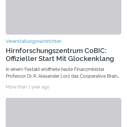
Kathrin Linkersdorff gemeinsam mit der Mikrobiologin
Prof. Dr. Regine Hengge vom…
Veranstaltungsnachrichten
Hirnforschungszentrum CoBIC:
Offizieller Start Mit Glockenklang
In einem Festakt eröffnete heute Finanzminister
Professor Dr. R. Alexander Lorz das Cooperative Brain
Imaging Center (CoBIC) auf dem Campus Niederrad
More than 1 year ago
der Goethe-Universität Frankfurt. Das CoBIC ist eine
Kooperation der Goethe-Universität, des Max-Planck-
Instituts für empirische Ästhetik sowie des Ernst
Strüngmann Instituts. Es bietet den Forschenden
direkten Zugang zu einer Vielzahl hochmoderner
Spitzentechnologien, mit der die Funktionsweise des