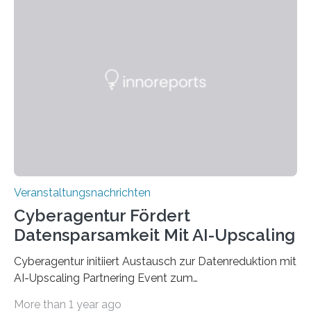
Anschluss in den hiesigen Arbeitsmarkt integriert
werden. Damit dies künftig noch besser gelingt, fördert
der Deutsche Akademische Austauschdienst beide
saarländischen Hochschulen im Gemeinschaftsprojekt
„QUAZAR“ mit insgesamt 1,15 Millionen Euro über vier
Jahre. Die Auftaktveranstaltung für das Förderprojekt
findet am…
Veranstaltungsnachrichten
Cyberagentur Fördert
Datensparsamkeit Mit AI-Upscaling
Cyberagentur initiiert Austausch zur Datenreduktion mit
AI-Upscaling Partnering Event zum
Forschungsprogramm DDK – Vernetzung für
More than 1 year ago