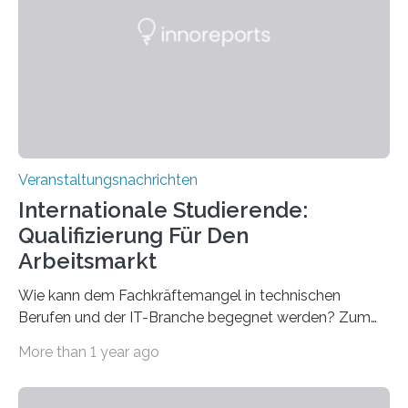
Gehirns besser verstanden und innovative Therapien
für neurologische und psychiatrische Erkrankungen
entwickelt werden können. Die hochmodernen Geräte
sind eingebaut, die Büros sind eingerichtet…
Veranstaltungsnachrichten
Internationale Studierende:
Qualifizierung Für Den
Arbeitsmarkt
Wie kann dem Fachkräftemangel in technischen
Berufen und der IT-Branche begegnet werden? Zum
Beispiel durch internationale Studierende, die an der
More than 1 year ago
Universität des Saarlandes und der Hochschule für
Technik und Wirtschaft des Saarlandes (htw saar) in
den MINT-Fächern ausgebildet werden und im