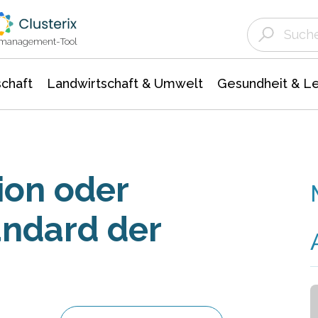
Landwirtschaft & Umwelt
Gesundheit &
Agrar- Forstwissenschaften
Unternehmensmeldungen
Biowissenschafte
Ökologie Umwelt- Naturschutz
ktmanagement-Tool
chaft
Landwirtschaft & Umwelt
Gesundheit & L
ion oder
andard der