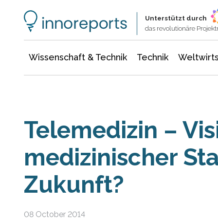
Wissenschaft & Technik
Informationstechnologie
Energie & Elektrotechnik
Unterstützt durch
das revolutionäre Proje
Wissenschaft & Technik
Technik
Weltwirts
Telemedizin – Vis
medizinischer St
Zukunft?
08 October 2014