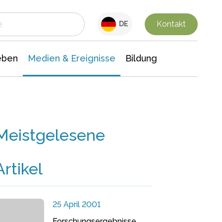
 Leben
Medien & Ereignisse
Interdisziplinäre Forschung
Veranstaltungsnachrichten
n Chemie
Gesellschaftswissenschaften
Kontakt
DE
eben
Medien & Ereignisse
Bildung
Meistgelesene
Artikel
25 April 2001
Forschungsergebnisse