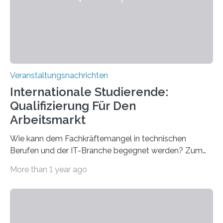
entwickelt werden können. Die hochmodernen Geräte
sind eingebaut, die Büros sind eingerichtet…
Veranstaltungsnachrichten
Internationale Studierende:
Qualifizierung Für Den
Arbeitsmarkt
Wie kann dem Fachkräftemangel in technischen
Berufen und der IT-Branche begegnet werden? Zum
Beispiel durch internationale Studierende, die an der
More than 1 year ago
Universität des Saarlandes und der Hochschule für
Technik und Wirtschaft des Saarlandes (htw saar) in
den MINT-Fächern ausgebildet werden und im
Anschluss in den hiesigen Arbeitsmarkt integriert
werden. Damit dies künftig noch besser gelingt, fördert