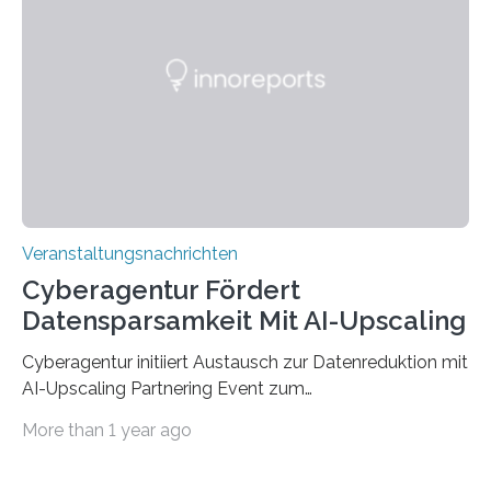
der Deutsche Akademische Austauschdienst beide
saarländischen Hochschulen im Gemeinschaftsprojekt
„QUAZAR“ mit insgesamt 1,15 Millionen Euro über vier
Jahre. Die Auftaktveranstaltung für das Förderprojekt
findet am…
Veranstaltungsnachrichten
Cyberagentur Fördert
Datensparsamkeit Mit AI-Upscaling
Cyberagentur initiiert Austausch zur Datenreduktion mit
AI-Upscaling Partnering Event zum
Forschungsprogramm DDK – Vernetzung für
More than 1 year ago
innovative DatenverarbeitungDie Agentur für
Innovation in der Cybersicherheit GmbH (Cyberagentur)