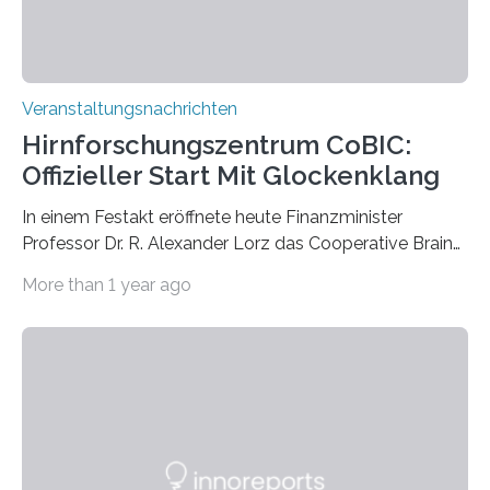
Veranstaltungsnachrichten
Hirnforschungszentrum CoBIC:
Offizieller Start Mit Glockenklang
In einem Festakt eröffnete heute Finanzminister
Professor Dr. R. Alexander Lorz das Cooperative Brain
Imaging Center (CoBIC) auf dem Campus Niederrad
More than 1 year ago
der Goethe-Universität Frankfurt. Das CoBIC ist eine
Kooperation der Goethe-Universität, des Max-Planck-
Instituts für empirische Ästhetik sowie des Ernst
Strüngmann Instituts. Es bietet den Forschenden
direkten Zugang zu einer Vielzahl hochmoderner
Spitzentechnologien, mit der die Funktionsweise des
Gehirns besser verstanden und innovative Therapien
für neurologische und psychiatrische Erkrankungen