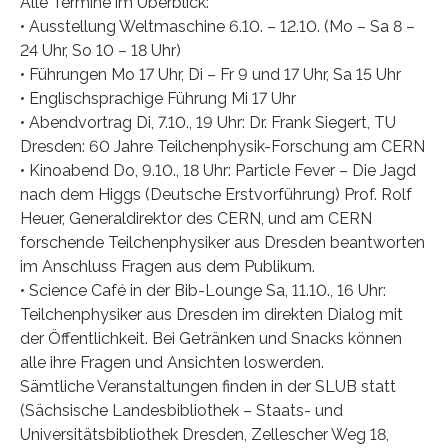
Alle Termine im Überblick:
• Ausstellung Weltmaschine 6.10. – 12.10. (Mo – Sa 8 –
24 Uhr, So 10 – 18 Uhr)
• Führungen Mo 17 Uhr, Di – Fr 9 und 17 Uhr, Sa 15 Uhr
• Englischsprachige Führung Mi 17 Uhr
• Abendvortrag Di, 7.10., 19 Uhr: Dr. Frank Siegert, TU
Dresden: 60 Jahre Teilchenphysik-Forschung am CERN
• Kinoabend Do, 9.10., 18 Uhr: Particle Fever – Die Jagd
nach dem Higgs (Deutsche Erstvorführung) Prof. Rolf
Heuer, Generaldirektor des CERN, und am CERN
forschende Teilchenphysiker aus Dresden beantworten
im Anschluss Fragen aus dem Publikum.
• Science Café in der Bib-Lounge Sa, 11.10., 16 Uhr:
Teilchenphysiker aus Dresden im direkten Dialog mit
der Öffentlichkeit. Bei Getränken und Snacks können
alle ihre Fragen und Ansichten loswerden.
Sämtliche Veranstaltungen finden in der SLUB statt
(Sächsische Landesbibliothek – Staats- und
Universitätsbibliothek Dresden, Zellescher Weg 18,