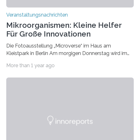
Veranstaltungsnachrichten
Mikroorganismen: Kleine Helfer
Für Große Innovationen
Die Fotoausstellung „Microverse“ im Haus am
Kleistpark in Berlin Am morgigen Donnerstag wird im
Haus am Kleistpark, Berlin-Schöneberg, die Ausstellung
More than 1 year ago
„Microverse“ mit Arbeiten der Fotografin Kathrin
Linkersdorff eröffnet. Die gezeigten Fotografien sind
Momentaufnahmen, die den Verfallsprozess von
Pflanzen festhalten. Die Künstlerin setzt in den
großformatigen Bildern die Schönheit, das Werden und
Vergehen der Natur künstlerisch wirkungsvoll in Szene.
Künstlerisch-wissenschaftliche Kollaboration im HU-
Labor für Mikrobiologie Für das Projekt „Microverse“ hat
Kathrin Linkersdorff gemeinsam mit der Mikrobiologin
Prof. Dr. Regine Hengge vom…