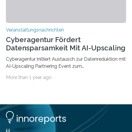
Veranstaltungsnachrichten
Cyberagentur Fördert
Datensparsamkeit Mit AI-Upscaling
Cyberagentur initiiert Austausch zur Datenreduktion mit
AI-Upscaling Partnering Event zum
Forschungsprogramm DDK – Vernetzung für
More than 1 year ago
innovative DatenverarbeitungDie Agentur für
Innovation in der Cybersicherheit GmbH (Cyberagentur)
lädt zum virtuellen Partnering Event des
Forschungsprogramms DDK ein. Im Fokus steht die
Entwicklung von Technologien zur gezielten
Datenreduktion und Rekonstruktion in schwierigen
Kommunikationsumgebungen. Das Event dient der
Vernetzung potenzieller Forschungspartner und der