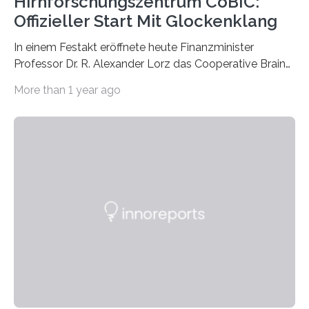
Hirnforschungszentrum CoBIC:
Offizieller Start Mit Glockenklang
In einem Festakt eröffnete heute Finanzminister
Professor Dr. R. Alexander Lorz das Cooperative Brain
Imaging Center (CoBIC) auf dem Campus Niederrad
More than 1 year ago
der Goethe-Universität Frankfurt. Das CoBIC ist eine
Kooperation der Goethe-Universität, des Max-Planck-
Instituts für empirische Ästhetik sowie des Ernst
Strüngmann Instituts. Es bietet den Forschenden
direkten Zugang zu einer Vielzahl hochmoderner
Spitzentechnologien, mit der die Funktionsweise des
Gehirns besser verstanden und innovative Therapien
für neurologische und psychiatrische Erkrankungen
entwickelt werden können. Die hochmodernen Geräte
sind eingebaut, die Büros sind eingerichtet…