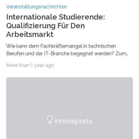
Veranstaltungsnachrichten
Internationale Studierende:
Qualifizierung Für Den
Arbeitsmarkt
Wie kann dem Fachkräftemangel in technischen
Berufen und der IT-Branche begegnet werden? Zum
Beispiel durch internationale Studierende, die an der
More than 1 year ago
Universität des Saarlandes und der Hochschule für
Technik und Wirtschaft des Saarlandes (htw saar) in
den MINT-Fächern ausgebildet werden und im
Anschluss in den hiesigen Arbeitsmarkt integriert
werden. Damit dies künftig noch besser gelingt, fördert
der Deutsche Akademische Austauschdienst beide
saarländischen Hochschulen im Gemeinschaftsprojekt
„QUAZAR“ mit insgesamt 1,15 Millionen Euro über vier
Jahre. Die Auftaktveranstaltung für das Förderprojekt
findet am…