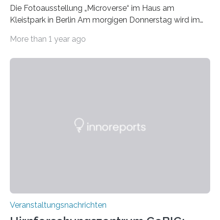
Die Fotoausstellung „Microverse“ im Haus am
Kleistpark in Berlin Am morgigen Donnerstag wird im
Haus am Kleistpark, Berlin-Schöneberg, die Ausstellung
More than 1 year ago
„Microverse“ mit Arbeiten der Fotografin Kathrin
Linkersdorff eröffnet. Die gezeigten Fotografien sind
Momentaufnahmen, die den Verfallsprozess von
Pflanzen festhalten. Die Künstlerin setzt in den
großformatigen Bildern die Schönheit, das Werden und
Vergehen der Natur künstlerisch wirkungsvoll in Szene.
Künstlerisch-wissenschaftliche Kollaboration im HU-
Labor für Mikrobiologie Für das Projekt „Microverse“ hat
Kathrin Linkersdorff gemeinsam mit der Mikrobiologin
Prof. Dr. Regine Hengge vom…
Veranstaltungsnachrichten