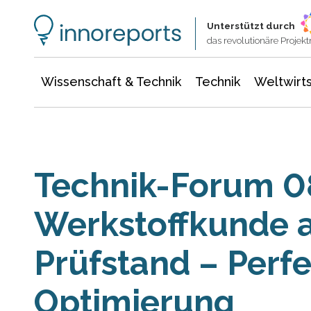
Wissenschaft & Technik
Informationstechnologie
Energie & Elektrotechnik
Unterstützt durch
das revolutionäre Proje
Wissenschaft & Technik
Technik
Weltwirts
Technik-Forum 0
Werkstoffkunde 
Prüfstand – Perf
Optimierung