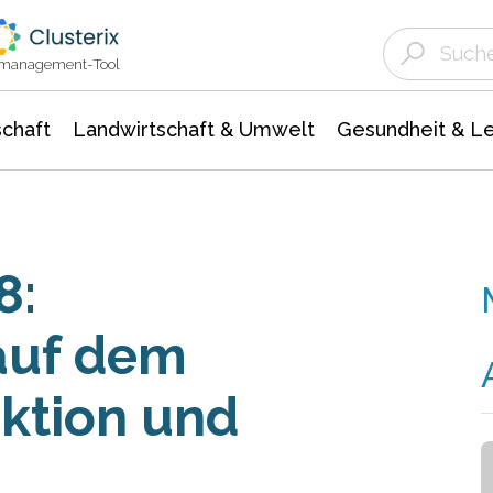
Landwirtschaft & Umwelt
Gesundheit &
Agrar- Forstwissenschaften
Unternehmensmeldungen
Biowissenschafte
Ökologie Umwelt- Naturschutz
ktmanagement-Tool
chaft
Landwirtschaft & Umwelt
Gesundheit & L
8:
auf dem
ektion und