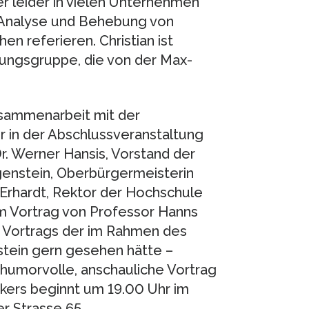
r leider in vielen Unternehmen
r Analyse und Behebung von
n referieren. Christian ist
hungsgruppe, die von der Max-
usammenarbeit mit der
 in der Abschlussveranstaltung
. Werner Hansis, Vorstand der
ugenstein, Oberbürgermeisterin
 Erhardt, Rektor der Hochschule
um Vortrag von Professor Hanns
 Vortrags der im Rahmen des
stein gern gesehen hätte –
er humorvolle, anschauliche Vortrag
kers beginnt um 19.00 Uhr im
r Strasse 65.