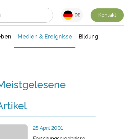
 Leben
Medien & Ereignisse
Interdisziplinäre Forschung
Veranstaltungsnachrichten
n Chemie
Gesellschaftswissenschaften
Kontakt
DE
eben
Medien & Ereignisse
Bildung
Meistgelesene
Artikel
25 April 2001
Forschungsergebnisse