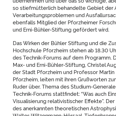
übernehmen und über das so wichtige, abe
so stiefmütterlich behandelte Gebiet de
Verarbeitungsproblemen und Ausfallursache
ebenfalls Mitglied der Pforzheimer Forsc
und Erni-Bühler-Stiftung gefördert wird.
Das Wirken der Bühler Stiftung und die Z
Hochschule Pforzheim stehen ab 18.30 Uhr
des Technik-Forums auf dem Programm. Dr
Max- und Erni-Bühler-Stiftung, Christel A
der Stadt Pforzheim und Professor Martin
Pforzheim, leiten mit ihren Grußworten z
Ruder über. Thema des Studium-Generale
Technik-Forums stattfindet: “Was auch Ein
Visualisierung relativistischer Effekte”. D
des anerkannten theoretischen Astrophysi
Walter-Witzenmann-Hörsaal, Tiefenbronne