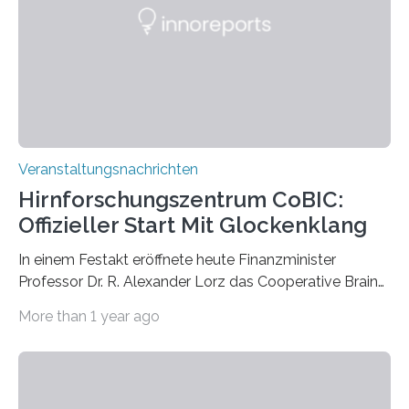
Künstlerisch-wissenschaftliche Kollaboration im HU-
Labor für Mikrobiologie Für das Projekt „Microverse“ hat
Kathrin Linkersdorff gemeinsam mit der Mikrobiologin
Prof. Dr. Regine Hengge vom…
Veranstaltungsnachrichten
Hirnforschungszentrum CoBIC:
Offizieller Start Mit Glockenklang
In einem Festakt eröffnete heute Finanzminister
Professor Dr. R. Alexander Lorz das Cooperative Brain
Imaging Center (CoBIC) auf dem Campus Niederrad
More than 1 year ago
der Goethe-Universität Frankfurt. Das CoBIC ist eine
Kooperation der Goethe-Universität, des Max-Planck-
Instituts für empirische Ästhetik sowie des Ernst
Strüngmann Instituts. Es bietet den Forschenden