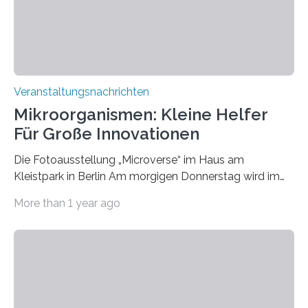
Veranstaltungsnachrichten
Mikroorganismen: Kleine Helfer
Für Große Innovationen
Die Fotoausstellung „Microverse“ im Haus am
Kleistpark in Berlin Am morgigen Donnerstag wird im
Haus am Kleistpark, Berlin-Schöneberg, die Ausstellung
More than 1 year ago
„Microverse“ mit Arbeiten der Fotografin Kathrin
Linkersdorff eröffnet. Die gezeigten Fotografien sind
Momentaufnahmen, die den Verfallsprozess von
Pflanzen festhalten. Die Künstlerin setzt in den
großformatigen Bildern die Schönheit, das Werden und
Vergehen der Natur künstlerisch wirkungsvoll in Szene.