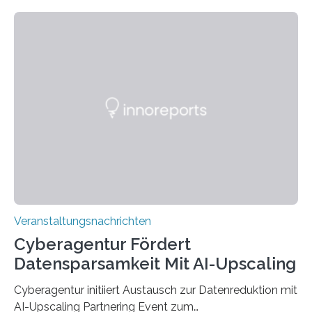
Technik und Wirtschaft des Saarlandes (htw saar) in
den MINT-Fächern ausgebildet werden und im
Anschluss in den hiesigen Arbeitsmarkt integriert
werden. Damit dies künftig noch besser gelingt, fördert
der Deutsche Akademische Austauschdienst beide
saarländischen Hochschulen im Gemeinschaftsprojekt
„QUAZAR“ mit insgesamt 1,15 Millionen Euro über vier
Jahre. Die Auftaktveranstaltung für das Förderprojekt
findet am…
Veranstaltungsnachrichten
Cyberagentur Fördert
Datensparsamkeit Mit AI-Upscaling
Cyberagentur initiiert Austausch zur Datenreduktion mit
AI-Upscaling Partnering Event zum