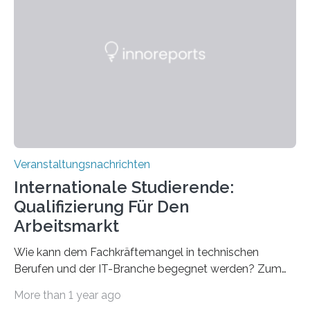
direkten Zugang zu einer Vielzahl hochmoderner
Spitzentechnologien, mit der die Funktionsweise des
Gehirns besser verstanden und innovative Therapien
für neurologische und psychiatrische Erkrankungen
entwickelt werden können. Die hochmodernen Geräte
sind eingebaut, die Büros sind eingerichtet…
Veranstaltungsnachrichten
Internationale Studierende:
Qualifizierung Für Den
Arbeitsmarkt
Wie kann dem Fachkräftemangel in technischen
Berufen und der IT-Branche begegnet werden? Zum
Beispiel durch internationale Studierende, die an der
More than 1 year ago
Universität des Saarlandes und der Hochschule für