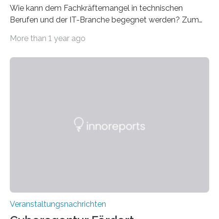
Wie kann dem Fachkräftemangel in technischen
Berufen und der IT-Branche begegnet werden? Zum
Beispiel durch internationale Studierende, die an der
More than 1 year ago
Universität des Saarlandes und der Hochschule für
Technik und Wirtschaft des Saarlandes (htw saar) in
den MINT-Fächern ausgebildet werden und im
Anschluss in den hiesigen Arbeitsmarkt integriert
werden. Damit dies künftig noch besser gelingt, fördert
der Deutsche Akademische Austauschdienst beide
saarländischen Hochschulen im Gemeinschaftsprojekt
„QUAZAR“ mit insgesamt 1,15 Millionen Euro über vier
Jahre. Die Auftaktveranstaltung für das Förderprojekt
findet am…
Veranstaltungsnachrichten