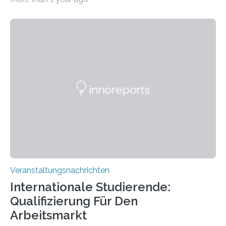
der Goethe-Universität Frankfurt. Das CoBIC ist eine
Kooperation der Goethe-Universität, des Max-Planck-
Instituts für empirische Ästhetik sowie des Ernst
Strüngmann Instituts. Es bietet den Forschenden
direkten Zugang zu einer Vielzahl hochmoderner
Spitzentechnologien, mit der die Funktionsweise des
Gehirns besser verstanden und innovative Therapien
für neurologische und psychiatrische Erkrankungen
entwickelt werden können. Die hochmodernen Geräte
sind eingebaut, die Büros sind eingerichtet…
Veranstaltungsnachrichten
Internationale Studierende:
Qualifizierung Für Den
Arbeitsmarkt