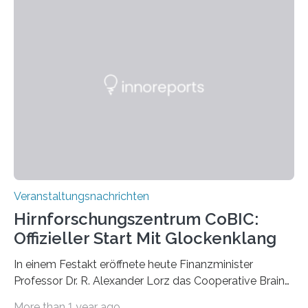
Momentaufnahmen, die den Verfallsprozess von
Pflanzen festhalten. Die Künstlerin setzt in den
großformatigen Bildern die Schönheit, das Werden und
Vergehen der Natur künstlerisch wirkungsvoll in Szene.
Künstlerisch-wissenschaftliche Kollaboration im HU-
Labor für Mikrobiologie Für das Projekt „Microverse“ hat
Kathrin Linkersdorff gemeinsam mit der Mikrobiologin
Prof. Dr. Regine Hengge vom…
Veranstaltungsnachrichten
Hirnforschungszentrum CoBIC:
Offizieller Start Mit Glockenklang
In einem Festakt eröffnete heute Finanzminister
Professor Dr. R. Alexander Lorz das Cooperative Brain
Imaging Center (CoBIC) auf dem Campus Niederrad
More than 1 year ago