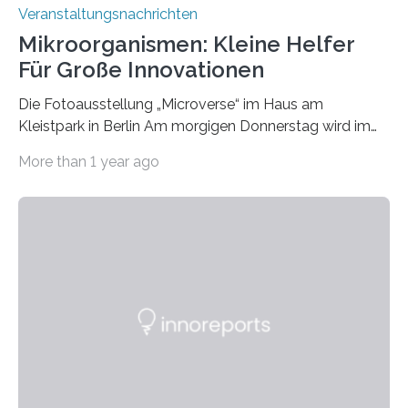
Veranstaltungsnachrichten
Mikroorganismen: Kleine Helfer
Für Große Innovationen
Die Fotoausstellung „Microverse“ im Haus am
Kleistpark in Berlin Am morgigen Donnerstag wird im
Haus am Kleistpark, Berlin-Schöneberg, die Ausstellung
More than 1 year ago
„Microverse“ mit Arbeiten der Fotografin Kathrin
Linkersdorff eröffnet. Die gezeigten Fotografien sind
Momentaufnahmen, die den Verfallsprozess von
Pflanzen festhalten. Die Künstlerin setzt in den
großformatigen Bildern die Schönheit, das Werden und
Vergehen der Natur künstlerisch wirkungsvoll in Szene.
Künstlerisch-wissenschaftliche Kollaboration im HU-
Labor für Mikrobiologie Für das Projekt „Microverse“ hat
Kathrin Linkersdorff gemeinsam mit der Mikrobiologin
Prof. Dr. Regine Hengge vom…