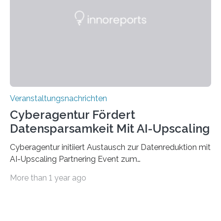
saarländischen Hochschulen im Gemeinschaftsprojekt
„QUAZAR“ mit insgesamt 1,15 Millionen Euro über vier
Jahre. Die Auftaktveranstaltung für das Förderprojekt
findet am…
Veranstaltungsnachrichten
Cyberagentur Fördert
Datensparsamkeit Mit AI-Upscaling
Cyberagentur initiiert Austausch zur Datenreduktion mit
AI-Upscaling Partnering Event zum
Forschungsprogramm DDK – Vernetzung für
More than 1 year ago
innovative DatenverarbeitungDie Agentur für
Innovation in der Cybersicherheit GmbH (Cyberagentur)
lädt zum virtuellen Partnering Event des
Forschungsprogramms DDK ein. Im Fokus steht die