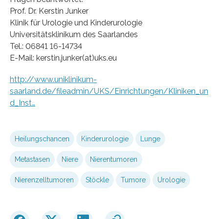
Prof. Dr. Kerstin Junker
Klinik für Urologie und Kinderurologie
Universitätsklinikum des Saarlandes
Tel.: 06841 16-14734
E-Mail: kerstin.junker(at)uks.eu
http://www.uniklinikum-
saarland.de/fileadmin/UKS/Einrichtungen/Kliniken_un
d_Inst…
Heilungschancen
Kinderurologie
Lunge
Metastasen
Niere
Nierentumoren
Nierenzelltumoren
Stöckle
Tumore
Urologie