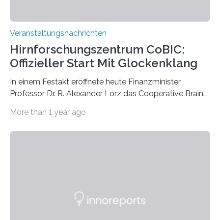
Veranstaltungsnachrichten
Hirnforschungszentrum CoBIC:
Offizieller Start Mit Glockenklang
In einem Festakt eröffnete heute Finanzminister
Professor Dr. R. Alexander Lorz das Cooperative Brain
Imaging Center (CoBIC) auf dem Campus Niederrad
More than 1 year ago
der Goethe-Universität Frankfurt. Das CoBIC ist eine
Kooperation der Goethe-Universität, des Max-Planck-
Instituts für empirische Ästhetik sowie des Ernst
Strüngmann Instituts. Es bietet den Forschenden
direkten Zugang zu einer Vielzahl hochmoderner
Spitzentechnologien, mit der die Funktionsweise des
Gehirns besser verstanden und innovative Therapien
für neurologische und psychiatrische Erkrankungen
entwickelt werden können. Die hochmodernen Geräte