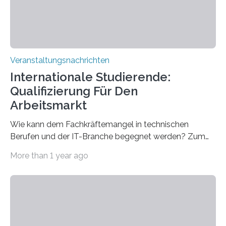
sind eingebaut, die Büros sind eingerichtet…
Veranstaltungsnachrichten
Internationale Studierende:
Qualifizierung Für Den
Arbeitsmarkt
Wie kann dem Fachkräftemangel in technischen
Berufen und der IT-Branche begegnet werden? Zum
Beispiel durch internationale Studierende, die an der
More than 1 year ago
Universität des Saarlandes und der Hochschule für
Technik und Wirtschaft des Saarlandes (htw saar) in
den MINT-Fächern ausgebildet werden und im
Anschluss in den hiesigen Arbeitsmarkt integriert
werden. Damit dies künftig noch besser gelingt, fördert
der Deutsche Akademische Austauschdienst beide