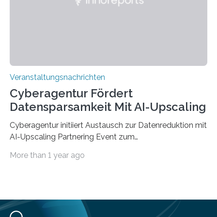
Jahre. Die Auftaktveranstaltung für das Förderprojekt
findet am…
Veranstaltungsnachrichten
Cyberagentur Fördert
Datensparsamkeit Mit AI-Upscaling
Cyberagentur initiiert Austausch zur Datenreduktion mit
AI-Upscaling Partnering Event zum
Forschungsprogramm DDK – Vernetzung für
More than 1 year ago
innovative DatenverarbeitungDie Agentur für
Innovation in der Cybersicherheit GmbH (Cyberagentur)
lädt zum virtuellen Partnering Event des
Forschungsprogramms DDK ein. Im Fokus steht die
Entwicklung von Technologien zur gezielten