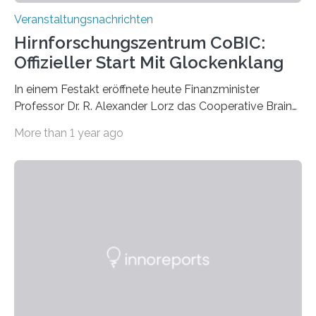
Veranstaltungsnachrichten
Hirnforschungszentrum CoBIC:
Offizieller Start Mit Glockenklang
In einem Festakt eröffnete heute Finanzminister
Professor Dr. R. Alexander Lorz das Cooperative Brain
Imaging Center (CoBIC) auf dem Campus Niederrad
More than 1 year ago
der Goethe-Universität Frankfurt. Das CoBIC ist eine
Kooperation der Goethe-Universität, des Max-Planck-
Instituts für empirische Ästhetik sowie des Ernst
Strüngmann Instituts. Es bietet den Forschenden
direkten Zugang zu einer Vielzahl hochmoderner
Spitzentechnologien, mit der die Funktionsweise des
Gehirns besser verstanden und innovative Therapien
für neurologische und psychiatrische Erkrankungen
entwickelt werden können. Die hochmodernen Geräte
sind eingebaut, die Büros sind eingerichtet…