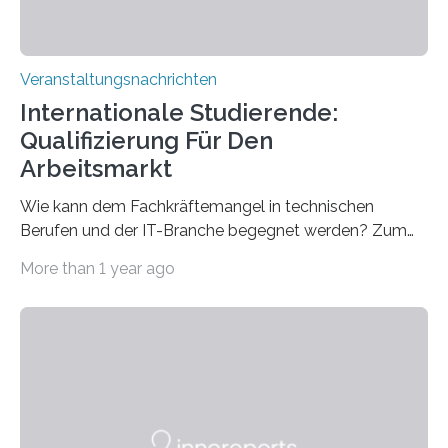
Veranstaltungsnachrichten
Internationale Studierende:
Qualifizierung Für Den
Arbeitsmarkt
Wie kann dem Fachkräftemangel in technischen
Berufen und der IT-Branche begegnet werden? Zum
Beispiel durch internationale Studierende, die an der
More than 1 year ago
Universität des Saarlandes und der Hochschule für
Technik und Wirtschaft des Saarlandes (htw saar) in
den MINT-Fächern ausgebildet werden und im
Anschluss in den hiesigen Arbeitsmarkt integriert
werden. Damit dies künftig noch besser gelingt, fördert
der Deutsche Akademische Austauschdienst beide
saarländischen Hochschulen im Gemeinschaftsprojekt
„QUAZAR“ mit insgesamt 1,15 Millionen Euro über vier