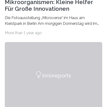
Mikroorganismen: Kleine Helfer
Für Große Innovationen
Die Fotoausstellung „Microverse“ im Haus am
Kleistpark in Berlin Am morgigen Donnerstag wird im
Haus am Kleistpark, Berlin-Schöneberg, die Ausstellung
More than 1 year ago
„Microverse“ mit Arbeiten der Fotografin Kathrin
Linkersdorff eröffnet. Die gezeigten Fotografien sind
Momentaufnahmen, die den Verfallsprozess von
Pflanzen festhalten. Die Künstlerin setzt in den
großformatigen Bildern die Schönheit, das Werden und
Vergehen der Natur künstlerisch wirkungsvoll in Szene.
Künstlerisch-wissenschaftliche Kollaboration im HU-
Labor für Mikrobiologie Für das Projekt „Microverse“ hat
Kathrin Linkersdorff gemeinsam mit der Mikrobiologin
Prof. Dr. Regine Hengge vom…