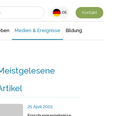
 Leben
Medien & Ereignisse
Interdisziplinäre Forschung
Veranstaltungsnachrichten
n Chemie
Gesellschaftswissenschaften
Kontakt
DE
eben
Medien & Ereignisse
Bildung
Meistgelesene
Artikel
25 April 2001
Forschungsergebnisse