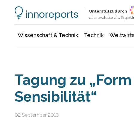
Wissenschaft & Technik
Informationstechnologie
Energie & Elektrotechnik
Unterstützt durch
das revolutionäre Proje
Wissenschaft & Technik
Technik
Weltwirts
Tagung zu „Form
Sensibilität“
02 September 2013