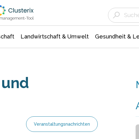
Landwirtschaft & Umwelt
Gesundheit &
Agrar- Forstwissenschaften
Unternehmensmeldungen
Biowissenschafte
Ökologie Umwelt- Naturschutz
ktmanagement-Tool
chaft
Landwirtschaft & Umwelt
Gesundheit & L
 und
Veranstaltungsnachrichten