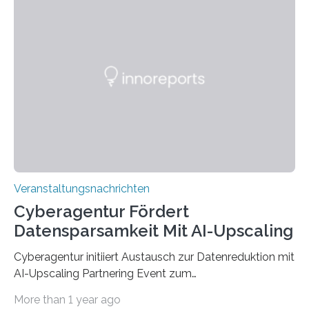
Anschluss in den hiesigen Arbeitsmarkt integriert
werden. Damit dies künftig noch besser gelingt, fördert
der Deutsche Akademische Austauschdienst beide
saarländischen Hochschulen im Gemeinschaftsprojekt
„QUAZAR“ mit insgesamt 1,15 Millionen Euro über vier
Jahre. Die Auftaktveranstaltung für das Förderprojekt
findet am…
Veranstaltungsnachrichten
Cyberagentur Fördert
Datensparsamkeit Mit AI-Upscaling
Cyberagentur initiiert Austausch zur Datenreduktion mit
AI-Upscaling Partnering Event zum
Forschungsprogramm DDK – Vernetzung für
More than 1 year ago
innovative DatenverarbeitungDie Agentur für