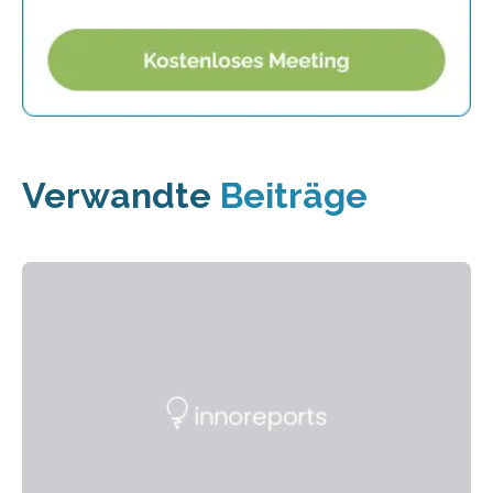
Verwandte
Beiträge