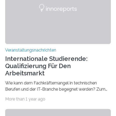
Gehirns besser verstanden und innovative Therapien
für neurologische und psychiatrische Erkrankungen
entwickelt werden können. Die hochmodernen Geräte
sind eingebaut, die Büros sind eingerichtet…
Veranstaltungsnachrichten
Internationale Studierende:
Qualifizierung Für Den
Arbeitsmarkt
Wie kann dem Fachkräftemangel in technischen
Berufen und der IT-Branche begegnet werden? Zum
Beispiel durch internationale Studierende, die an der
More than 1 year ago
Universität des Saarlandes und der Hochschule für
Technik und Wirtschaft des Saarlandes (htw saar) in
den MINT-Fächern ausgebildet werden und im