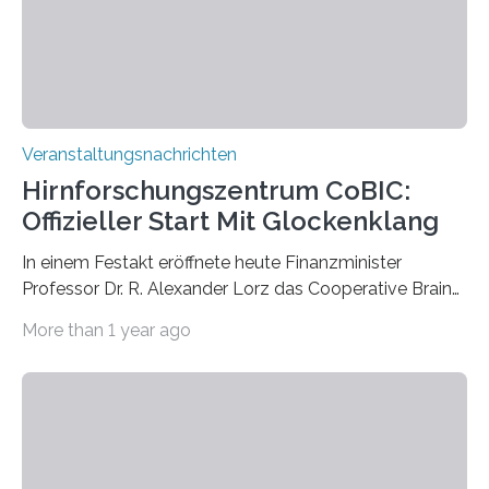
Kathrin Linkersdorff gemeinsam mit der Mikrobiologin
Prof. Dr. Regine Hengge vom…
Veranstaltungsnachrichten
Hirnforschungszentrum CoBIC:
Offizieller Start Mit Glockenklang
In einem Festakt eröffnete heute Finanzminister
Professor Dr. R. Alexander Lorz das Cooperative Brain
Imaging Center (CoBIC) auf dem Campus Niederrad
More than 1 year ago
der Goethe-Universität Frankfurt. Das CoBIC ist eine
Kooperation der Goethe-Universität, des Max-Planck-
Instituts für empirische Ästhetik sowie des Ernst
Strüngmann Instituts. Es bietet den Forschenden
direkten Zugang zu einer Vielzahl hochmoderner
Spitzentechnologien, mit der die Funktionsweise des