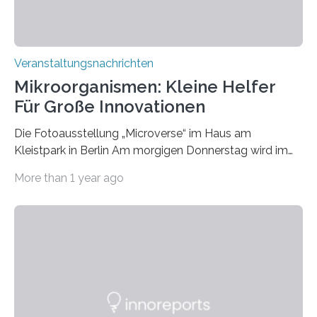
Veranstaltungsnachrichten
Mikroorganismen: Kleine Helfer
Für Große Innovationen
Die Fotoausstellung „Microverse“ im Haus am
Kleistpark in Berlin Am morgigen Donnerstag wird im
Haus am Kleistpark, Berlin-Schöneberg, die Ausstellung
More than 1 year ago
„Microverse“ mit Arbeiten der Fotografin Kathrin
Linkersdorff eröffnet. Die gezeigten Fotografien sind
Momentaufnahmen, die den Verfallsprozess von
Pflanzen festhalten. Die Künstlerin setzt in den
großformatigen Bildern die Schönheit, das Werden und
Vergehen der Natur künstlerisch wirkungsvoll in Szene.
Künstlerisch-wissenschaftliche Kollaboration im HU-
Labor für Mikrobiologie Für das Projekt „Microverse“ hat