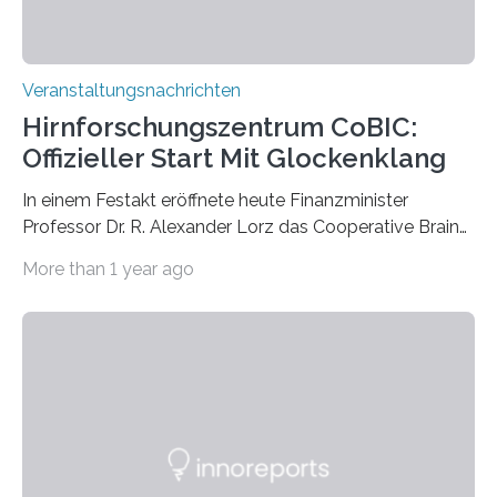
Veranstaltungsnachrichten
Hirnforschungszentrum CoBIC:
Offizieller Start Mit Glockenklang
In einem Festakt eröffnete heute Finanzminister
Professor Dr. R. Alexander Lorz das Cooperative Brain
Imaging Center (CoBIC) auf dem Campus Niederrad
More than 1 year ago
der Goethe-Universität Frankfurt. Das CoBIC ist eine
Kooperation der Goethe-Universität, des Max-Planck-
Instituts für empirische Ästhetik sowie des Ernst
Strüngmann Instituts. Es bietet den Forschenden
direkten Zugang zu einer Vielzahl hochmoderner
Spitzentechnologien, mit der die Funktionsweise des
Gehirns besser verstanden und innovative Therapien
für neurologische und psychiatrische Erkrankungen
entwickelt werden können. Die hochmodernen Geräte