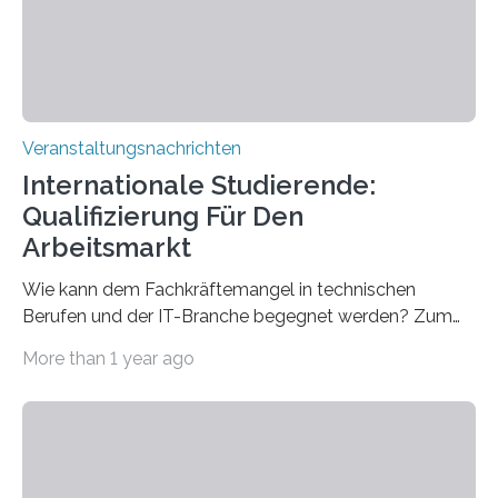
sind eingebaut, die Büros sind eingerichtet…
Veranstaltungsnachrichten
Internationale Studierende:
Qualifizierung Für Den
Arbeitsmarkt
Wie kann dem Fachkräftemangel in technischen
Berufen und der IT-Branche begegnet werden? Zum
Beispiel durch internationale Studierende, die an der
More than 1 year ago
Universität des Saarlandes und der Hochschule für
Technik und Wirtschaft des Saarlandes (htw saar) in
den MINT-Fächern ausgebildet werden und im
Anschluss in den hiesigen Arbeitsmarkt integriert
werden. Damit dies künftig noch besser gelingt, fördert