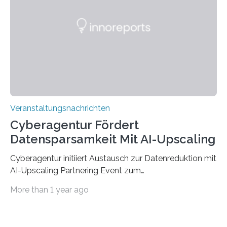
der Deutsche Akademische Austauschdienst beide
saarländischen Hochschulen im Gemeinschaftsprojekt
„QUAZAR“ mit insgesamt 1,15 Millionen Euro über vier
Jahre. Die Auftaktveranstaltung für das Förderprojekt
findet am…
Veranstaltungsnachrichten
Cyberagentur Fördert
Datensparsamkeit Mit AI-Upscaling
Cyberagentur initiiert Austausch zur Datenreduktion mit
AI-Upscaling Partnering Event zum
Forschungsprogramm DDK – Vernetzung für
More than 1 year ago
innovative DatenverarbeitungDie Agentur für
Innovation in der Cybersicherheit GmbH (Cyberagentur)
lädt zum virtuellen Partnering Event des