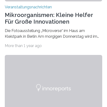
Veranstaltungsnachrichten
Mikroorganismen: Kleine Helfer
Für Große Innovationen
Die Fotoausstellung „Microverse“ im Haus am
Kleistpark in Berlin Am morgigen Donnerstag wird im
Haus am Kleistpark, Berlin-Schöneberg, die Ausstellung
More than 1 year ago
„Microverse“ mit Arbeiten der Fotografin Kathrin
Linkersdorff eröffnet. Die gezeigten Fotografien sind
Momentaufnahmen, die den Verfallsprozess von
Pflanzen festhalten. Die Künstlerin setzt in den
großformatigen Bildern die Schönheit, das Werden und
Vergehen der Natur künstlerisch wirkungsvoll in Szene.
Künstlerisch-wissenschaftliche Kollaboration im HU-
Labor für Mikrobiologie Für das Projekt „Microverse“ hat
Kathrin Linkersdorff gemeinsam mit der Mikrobiologin
Prof. Dr. Regine Hengge vom…