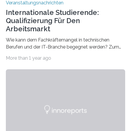
Veranstaltungsnachrichten
Internationale Studierende:
Qualifizierung Für Den
Arbeitsmarkt
Wie kann dem Fachkräftemangel in technischen
Berufen und der IT-Branche begegnet werden? Zum
Beispiel durch internationale Studierende, die an der
More than 1 year ago
Universität des Saarlandes und der Hochschule für
Technik und Wirtschaft des Saarlandes (htw saar) in
den MINT-Fächern ausgebildet werden und im
Anschluss in den hiesigen Arbeitsmarkt integriert
werden. Damit dies künftig noch besser gelingt, fördert
der Deutsche Akademische Austauschdienst beide
saarländischen Hochschulen im Gemeinschaftsprojekt
„QUAZAR“ mit insgesamt 1,15 Millionen Euro über vier
Jahre. Die Auftaktveranstaltung für das Förderprojekt
findet am…