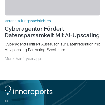
Veranstaltungsnachrichten
Cyberagentur Fördert
Datensparsamkeit Mit AI-Upscaling
Cyberagentur initiiert Austausch zur Datenreduktion mit
AI-Upscaling Partnering Event zum
Forschungsprogramm DDK – Vernetzung für
More than 1 year ago
innovative DatenverarbeitungDie Agentur für
Innovation in der Cybersicherheit GmbH (Cyberagentur)
lädt zum virtuellen Partnering Event des
Forschungsprogramms DDK ein. Im Fokus steht die
Entwicklung von Technologien zur gezielten
Datenreduktion und Rekonstruktion in schwierigen
Kommunikationsumgebungen. Das Event dient der
Vernetzung potenzieller Forschungspartner und der