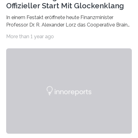
Offizieller Start Mit Glockenklang
In einem Festakt eröffnete heute Finanzminister
Professor Dr. R. Alexander Lorz das Cooperative Brain
Imaging Center (CoBIC) auf dem Campus Niederrad
More than 1 year ago
der Goethe-Universität Frankfurt. Das CoBIC ist eine
Kooperation der Goethe-Universität, des Max-Planck-
Instituts für empirische Ästhetik sowie des Ernst
Strüngmann Instituts. Es bietet den Forschenden
direkten Zugang zu einer Vielzahl hochmoderner
Spitzentechnologien, mit der die Funktionsweise des
Gehirns besser verstanden und innovative Therapien
für neurologische und psychiatrische Erkrankungen
entwickelt werden können. Die hochmodernen Geräte
sind eingebaut, die Büros sind eingerichtet…