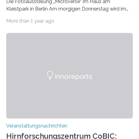
Die Fotoausstellung „Microverse“ im Haus am
Kleistpark in Berlin Am morgigen Donnerstag wird im
Haus am Kleistpark, Berlin-Schöneberg, die Ausstellung
More than 1 year ago
„Microverse“ mit Arbeiten der Fotografin Kathrin
Linkersdorff eröffnet. Die gezeigten Fotografien sind
Momentaufnahmen, die den Verfallsprozess von
Pflanzen festhalten. Die Künstlerin setzt in den
großformatigen Bildern die Schönheit, das Werden und
Vergehen der Natur künstlerisch wirkungsvoll in Szene.
Künstlerisch-wissenschaftliche Kollaboration im HU-
Labor für Mikrobiologie Für das Projekt „Microverse“ hat
Kathrin Linkersdorff gemeinsam mit der Mikrobiologin
Prof. Dr. Regine Hengge vom…
Veranstaltungsnachrichten
Hirnforschungszentrum CoBIC: