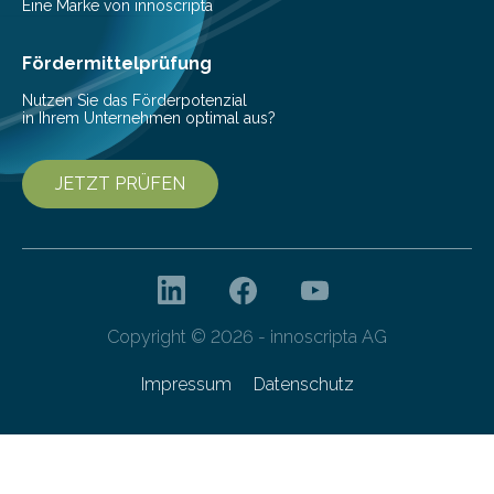
Vorbereitung der Programmausschreibung. Die
Eine Marke von innoscripta
Cyberagentur organisiert am 25. März 2025, von 14:00
bis 16:00 Uhr, ein virtuelles Partnering Event zum
Fördermittelprüfung
Forschungsprogramm „Datenrekonstruktion…
Nutzen Sie das Förderpotenzial
in Ihrem Unternehmen optimal aus?
JETZT PRÜFEN
Copyright © 2026 - innoscripta AG
Impressum
Datenschutz