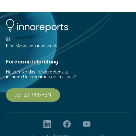
lädt zum virtuellen Partnering Event des
Forschungsprogramms DDK ein. Im Fokus steht die
Entwicklung von Technologien zur gezielten
Datenreduktion und Rekonstruktion in schwierigen
Kommunikationsumgebungen. Das Event dient der
Vernetzung potenzieller Forschungspartner und der
Vorbereitung der Programmausschreibung. Die
Eine Marke von innoscripta
Cyberagentur organisiert am 25. März 2025, von 14:00
bis 16:00 Uhr, ein virtuelles Partnering Event zum
Fördermittelprüfung
Forschungsprogramm „Datenrekonstruktion…
Nutzen Sie das Förderpotenzial
in Ihrem Unternehmen optimal aus?
JETZT PRÜFEN