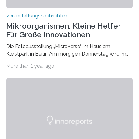
Veranstaltungsnachrichten
Mikroorganismen: Kleine Helfer
Für Große Innovationen
Die Fotoausstellung „Microverse“ im Haus am
Kleistpark in Berlin Am morgigen Donnerstag wird im
Haus am Kleistpark, Berlin-Schöneberg, die Ausstellung
More than 1 year ago
„Microverse“ mit Arbeiten der Fotografin Kathrin
Linkersdorff eröffnet. Die gezeigten Fotografien sind
Momentaufnahmen, die den Verfallsprozess von
Pflanzen festhalten. Die Künstlerin setzt in den
großformatigen Bildern die Schönheit, das Werden und
Vergehen der Natur künstlerisch wirkungsvoll in Szene.
Künstlerisch-wissenschaftliche Kollaboration im HU-
Labor für Mikrobiologie Für das Projekt „Microverse“ hat
Kathrin Linkersdorff gemeinsam mit der Mikrobiologin
Prof. Dr. Regine Hengge vom…