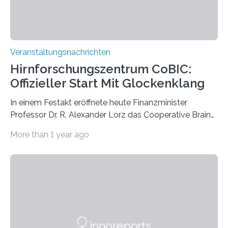
Veranstaltungsnachrichten
Hirnforschungszentrum CoBIC:
Offizieller Start Mit Glockenklang
In einem Festakt eröffnete heute Finanzminister
Professor Dr. R. Alexander Lorz das Cooperative Brain
Imaging Center (CoBIC) auf dem Campus Niederrad
More than 1 year ago
der Goethe-Universität Frankfurt. Das CoBIC ist eine
Kooperation der Goethe-Universität, des Max-Planck-
Instituts für empirische Ästhetik sowie des Ernst
Strüngmann Instituts. Es bietet den Forschenden
direkten Zugang zu einer Vielzahl hochmoderner
Spitzentechnologien, mit der die Funktionsweise des
Gehirns besser verstanden und innovative Therapien
für neurologische und psychiatrische Erkrankungen