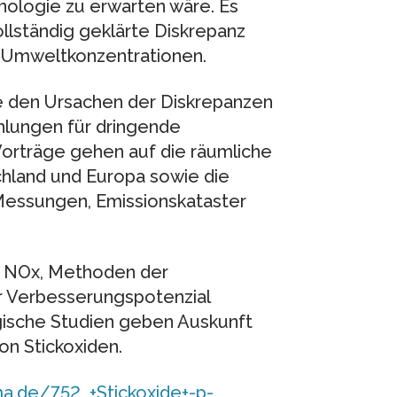
nologie zu erwarten wäre. Es
ollständig geklärte Diskrepanz
 Umweltkonzentrationen.
e den Ursachen der Diskrepanzen
lungen für dringende
rträge gehen auf die räumliche
chland und Europa sowie die
Messungen, Emissionskataster
n NOx, Methoden der
r Verbesserungspotenzial
ogische Studien geben Auskunft
on Stickoxiden.
.de/752_+Stickoxide+-p-