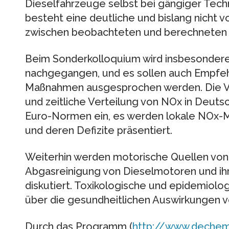
Dieselfahrzeuge selbst bei gängiger Tech
besteht eine deutliche und bislang nicht v
zwischen beobachteten und berechneten
Beim Sonderkolloquium wird insbesonder
nachgegangen, und es sollen auch Empfeh
Maßnahmen ausgesprochen werden. Die Vo
und zeitliche Verteilung von NOx in Deuts
Euro-Normen ein, es werden lokale NOx-
und deren Defizite präsentiert.
Weiterhin werden motorische Quellen vo
Abgasreinigung von Dieselmotoren und ih
diskutiert. Toxikologische und epidemiol
über die gesundheitlichen Auswirkungen v
Durch das Programm (
http://www.dechema