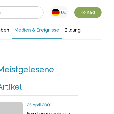
 Leben
Medien & Ereignisse
Interdisziplinäre Forschung
Veranstaltungsnachrichten
n Chemie
Gesellschaftswissenschaften
Kontakt
DE
eben
Medien & Ereignisse
Bildung
Meistgelesene
Artikel
25 April 2001
Forschungsergebnisse