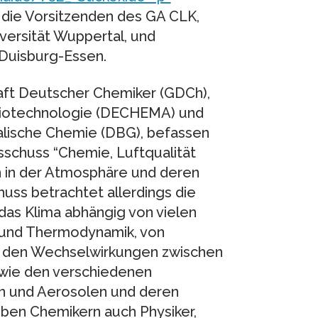
n die Vorsitzenden des GA CLK,
versität Wuppertal, und
t Duisburg-Essen.
aft Deutscher Chemiker (GDCh),
Biotechnologie (DECHEMA) und
alische Chemie (DBG), befassen
sschuss “Chemie, Luftqualität
 in der Atmosphäre und deren
uss betrachtet allerdings die
 das Klima abhängig von vielen
k und Thermodynamik, von
 den Wechselwirkungen zwischen
wie den verschiedenen
 und Aerosolen und deren
eben Chemikern auch Physiker,