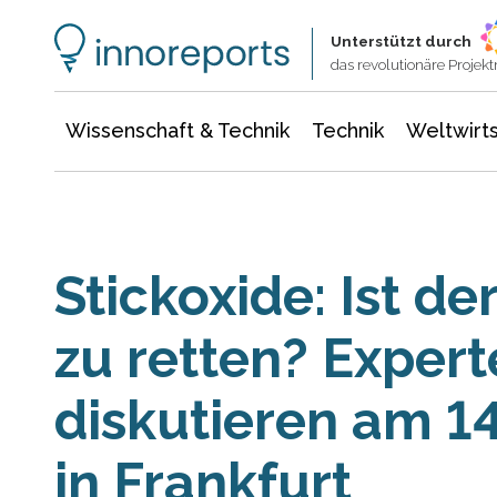
Wissenschaft & Technik
Informationstechnologie
Energie & Elektrotechnik
Unterstützt durch
das revolutionäre Proje
Wissenschaft & Technik
Technik
Weltwirts
Stickoxide: Ist de
zu retten? Exper
diskutieren am 1
in Frankfurt