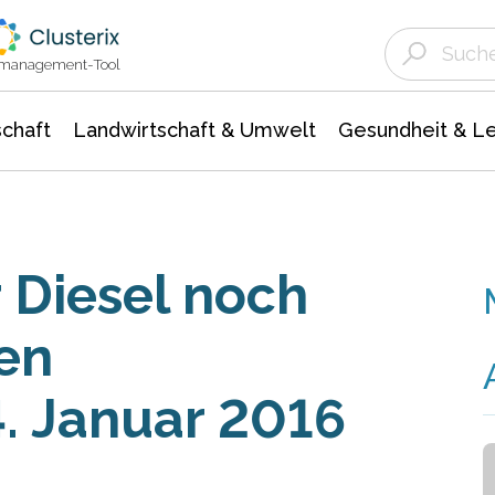
Landwirtschaft & Umwelt
Gesundheit &
Agrar- Forstwissenschaften
Unternehmensmeldungen
Biowissenschafte
Ökologie Umwelt- Naturschutz
ktmanagement-Tool
chaft
Landwirtschaft & Umwelt
Gesundheit & L
r Diesel noch
ten
4. Januar 2016