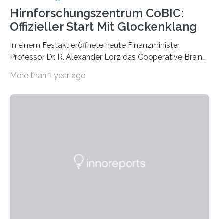
Hirnforschungszentrum CoBIC:
Offizieller Start Mit Glockenklang
In einem Festakt eröffnete heute Finanzminister
Professor Dr. R. Alexander Lorz das Cooperative Brain
Imaging Center (CoBIC) auf dem Campus Niederrad
More than 1 year ago
der Goethe-Universität Frankfurt. Das CoBIC ist eine
Kooperation der Goethe-Universität, des Max-Planck-
Instituts für empirische Ästhetik sowie des Ernst
Strüngmann Instituts. Es bietet den Forschenden
direkten Zugang zu einer Vielzahl hochmoderner
Spitzentechnologien, mit der die Funktionsweise des
Gehirns besser verstanden und innovative Therapien
für neurologische und psychiatrische Erkrankungen
entwickelt werden können. Die hochmodernen Geräte
sind eingebaut, die Büros sind eingerichtet…