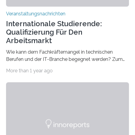
Veranstaltungsnachrichten
Internationale Studierende:
Qualifizierung Für Den
Arbeitsmarkt
Wie kann dem Fachkräftemangel in technischen
Berufen und der IT-Branche begegnet werden? Zum
Beispiel durch internationale Studierende, die an der
More than 1 year ago
Universität des Saarlandes und der Hochschule für
Technik und Wirtschaft des Saarlandes (htw saar) in
den MINT-Fächern ausgebildet werden und im
Anschluss in den hiesigen Arbeitsmarkt integriert
werden. Damit dies künftig noch besser gelingt, fördert
der Deutsche Akademische Austauschdienst beide
saarländischen Hochschulen im Gemeinschaftsprojekt
„QUAZAR“ mit insgesamt 1,15 Millionen Euro über vier
Jahre. Die Auftaktveranstaltung für das Förderprojekt