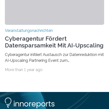
findet am…
Veranstaltungsnachrichten
Cyberagentur Fördert
Datensparsamkeit Mit AI-Upscaling
Cyberagentur initiiert Austausch zur Datenreduktion mit
AI-Upscaling Partnering Event zum
Forschungsprogramm DDK – Vernetzung für
More than 1 year ago
innovative DatenverarbeitungDie Agentur für
Innovation in der Cybersicherheit GmbH (Cyberagentur)
lädt zum virtuellen Partnering Event des
Forschungsprogramms DDK ein. Im Fokus steht die
Entwicklung von Technologien zur gezielten
Datenreduktion und Rekonstruktion in schwierigen
Kommunikationsumgebungen. Das Event dient der