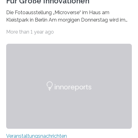
Für Große Innovationen
Die Fotoausstellung „Microverse“ im Haus am
Kleistpark in Berlin Am morgigen Donnerstag wird im
Haus am Kleistpark, Berlin-Schöneberg, die Ausstellung
More than 1 year ago
„Microverse“ mit Arbeiten der Fotografin Kathrin
Linkersdorff eröffnet. Die gezeigten Fotografien sind
Momentaufnahmen, die den Verfallsprozess von
Pflanzen festhalten. Die Künstlerin setzt in den
großformatigen Bildern die Schönheit, das Werden und
Vergehen der Natur künstlerisch wirkungsvoll in Szene.
Künstlerisch-wissenschaftliche Kollaboration im HU-
Labor für Mikrobiologie Für das Projekt „Microverse“ hat
Kathrin Linkersdorff gemeinsam mit der Mikrobiologin
Prof. Dr. Regine Hengge vom…
Veranstaltungsnachrichten