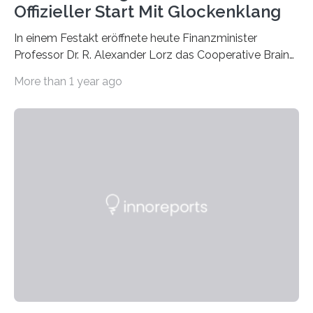
Offizieller Start Mit Glockenklang
In einem Festakt eröffnete heute Finanzminister
Professor Dr. R. Alexander Lorz das Cooperative Brain
Imaging Center (CoBIC) auf dem Campus Niederrad
More than 1 year ago
der Goethe-Universität Frankfurt. Das CoBIC ist eine
Kooperation der Goethe-Universität, des Max-Planck-
Instituts für empirische Ästhetik sowie des Ernst
Strüngmann Instituts. Es bietet den Forschenden
direkten Zugang zu einer Vielzahl hochmoderner
Spitzentechnologien, mit der die Funktionsweise des
Gehirns besser verstanden und innovative Therapien
für neurologische und psychiatrische Erkrankungen
entwickelt werden können. Die hochmodernen Geräte
sind eingebaut, die Büros sind eingerichtet…