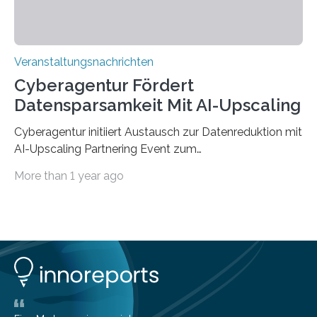
Veranstaltungsnachrichten
Cyberagentur Fördert
Datensparsamkeit Mit AI-Upscaling
Cyberagentur initiiert Austausch zur Datenreduktion mit
AI-Upscaling Partnering Event zum
Forschungsprogramm DDK – Vernetzung für
More than 1 year ago
innovative DatenverarbeitungDie Agentur für
Innovation in der Cybersicherheit GmbH (Cyberagentur)
lädt zum virtuellen Partnering Event des
Forschungsprogramms DDK ein. Im Fokus steht die
Entwicklung von Technologien zur gezielten
Datenreduktion und Rekonstruktion in schwierigen
Kommunikationsumgebungen. Das Event dient der
Vernetzung potenzieller Forschungspartner und der