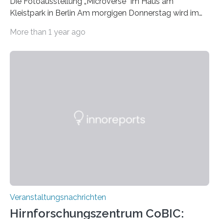
Die Fotoausstellung „Microverse“ im Haus am
Kleistpark in Berlin Am morgigen Donnerstag wird im
Haus am Kleistpark, Berlin-Schöneberg, die Ausstellung
More than 1 year ago
„Microverse“ mit Arbeiten der Fotografin Kathrin
Linkersdorff eröffnet. Die gezeigten Fotografien sind
Momentaufnahmen, die den Verfallsprozess von
Pflanzen festhalten. Die Künstlerin setzt in den
großformatigen Bildern die Schönheit, das Werden und
Vergehen der Natur künstlerisch wirkungsvoll in Szene.
Künstlerisch-wissenschaftliche Kollaboration im HU-
Labor für Mikrobiologie Für das Projekt „Microverse“ hat
Kathrin Linkersdorff gemeinsam mit der Mikrobiologin
Prof. Dr. Regine Hengge vom…
Veranstaltungsnachrichten
Hirnforschungszentrum CoBIC: