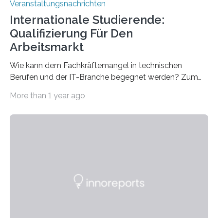
Veranstaltungsnachrichten
Internationale Studierende:
Qualifizierung Für Den
Arbeitsmarkt
Wie kann dem Fachkräftemangel in technischen
Berufen und der IT-Branche begegnet werden? Zum
Beispiel durch internationale Studierende, die an der
More than 1 year ago
Universität des Saarlandes und der Hochschule für
Technik und Wirtschaft des Saarlandes (htw saar) in
den MINT-Fächern ausgebildet werden und im
Anschluss in den hiesigen Arbeitsmarkt integriert
werden. Damit dies künftig noch besser gelingt, fördert
der Deutsche Akademische Austauschdienst beide
saarländischen Hochschulen im Gemeinschaftsprojekt
„QUAZAR“ mit insgesamt 1,15 Millionen Euro über vier
Jahre. Die Auftaktveranstaltung für das Förderprojekt
findet am…