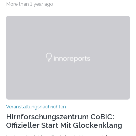
More than 1 year ago
„Microverse“ mit Arbeiten der Fotografin Kathrin
Linkersdorff eröffnet. Die gezeigten Fotografien sind
Momentaufnahmen, die den Verfallsprozess von
Pflanzen festhalten. Die Künstlerin setzt in den
großformatigen Bildern die Schönheit, das Werden und
Vergehen der Natur künstlerisch wirkungsvoll in Szene.
Künstlerisch-wissenschaftliche Kollaboration im HU-
Labor für Mikrobiologie Für das Projekt „Microverse“ hat
Kathrin Linkersdorff gemeinsam mit der Mikrobiologin
Prof. Dr. Regine Hengge vom…
Veranstaltungsnachrichten
Hirnforschungszentrum CoBIC:
Offizieller Start Mit Glockenklang