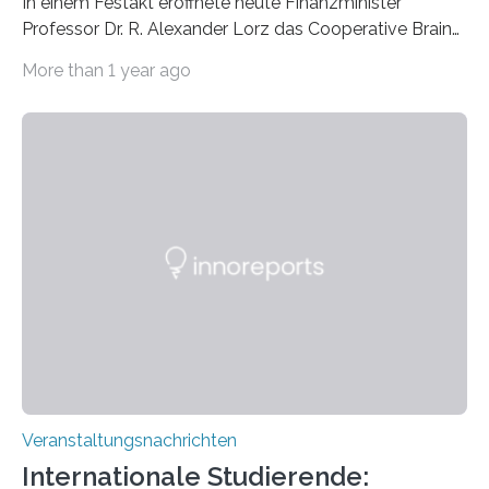
In einem Festakt eröffnete heute Finanzminister
Professor Dr. R. Alexander Lorz das Cooperative Brain
Imaging Center (CoBIC) auf dem Campus Niederrad
More than 1 year ago
der Goethe-Universität Frankfurt. Das CoBIC ist eine
Kooperation der Goethe-Universität, des Max-Planck-
Instituts für empirische Ästhetik sowie des Ernst
Strüngmann Instituts. Es bietet den Forschenden
direkten Zugang zu einer Vielzahl hochmoderner
Spitzentechnologien, mit der die Funktionsweise des
Gehirns besser verstanden und innovative Therapien
für neurologische und psychiatrische Erkrankungen
entwickelt werden können. Die hochmodernen Geräte
sind eingebaut, die Büros sind eingerichtet…
Veranstaltungsnachrichten
Internationale Studierende: