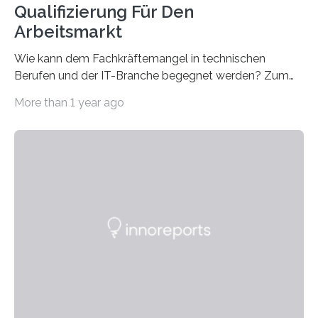
Qualifizierung Für Den
Arbeitsmarkt
Wie kann dem Fachkräftemangel in technischen
Berufen und der IT-Branche begegnet werden? Zum
Beispiel durch internationale Studierende, die an der
More than 1 year ago
Universität des Saarlandes und der Hochschule für
Technik und Wirtschaft des Saarlandes (htw saar) in
den MINT-Fächern ausgebildet werden und im
Anschluss in den hiesigen Arbeitsmarkt integriert
werden. Damit dies künftig noch besser gelingt, fördert
der Deutsche Akademische Austauschdienst beide
saarländischen Hochschulen im Gemeinschaftsprojekt
„QUAZAR“ mit insgesamt 1,15 Millionen Euro über vier
Jahre. Die Auftaktveranstaltung für das Förderprojekt
findet am…