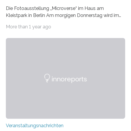
Die Fotoausstellung „Microverse“ im Haus am
Kleistpark in Berlin Am morgigen Donnerstag wird im
Haus am Kleistpark, Berlin-Schöneberg, die Ausstellung
More than 1 year ago
„Microverse“ mit Arbeiten der Fotografin Kathrin
Linkersdorff eröffnet. Die gezeigten Fotografien sind
Momentaufnahmen, die den Verfallsprozess von
Pflanzen festhalten. Die Künstlerin setzt in den
großformatigen Bildern die Schönheit, das Werden und
Vergehen der Natur künstlerisch wirkungsvoll in Szene.
Künstlerisch-wissenschaftliche Kollaboration im HU-
Labor für Mikrobiologie Für das Projekt „Microverse“ hat
Kathrin Linkersdorff gemeinsam mit der Mikrobiologin
Prof. Dr. Regine Hengge vom…
Veranstaltungsnachrichten