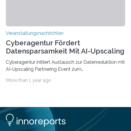
findet am…
Veranstaltungsnachrichten
Cyberagentur Fördert
Datensparsamkeit Mit AI-Upscaling
Cyberagentur initiiert Austausch zur Datenreduktion mit
AI-Upscaling Partnering Event zum
Forschungsprogramm DDK – Vernetzung für
More than 1 year ago
innovative DatenverarbeitungDie Agentur für
Innovation in der Cybersicherheit GmbH (Cyberagentur)
lädt zum virtuellen Partnering Event des
Forschungsprogramms DDK ein. Im Fokus steht die
Entwicklung von Technologien zur gezielten
Datenreduktion und Rekonstruktion in schwierigen
Kommunikationsumgebungen. Das Event dient der