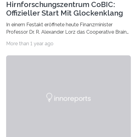
Hirnforschungszentrum CoBIC:
Offizieller Start Mit Glockenklang
In einem Festakt eröffnete heute Finanzminister
Professor Dr. R. Alexander Lorz das Cooperative Brain
Imaging Center (CoBIC) auf dem Campus Niederrad
More than 1 year ago
der Goethe-Universität Frankfurt. Das CoBIC ist eine
Kooperation der Goethe-Universität, des Max-Planck-
Instituts für empirische Ästhetik sowie des Ernst
Strüngmann Instituts. Es bietet den Forschenden
direkten Zugang zu einer Vielzahl hochmoderner
Spitzentechnologien, mit der die Funktionsweise des
Gehirns besser verstanden und innovative Therapien
für neurologische und psychiatrische Erkrankungen
entwickelt werden können. Die hochmodernen Geräte
sind eingebaut, die Büros sind eingerichtet…