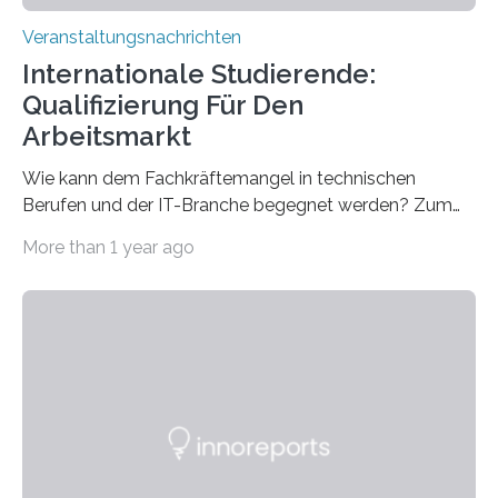
Veranstaltungsnachrichten
Internationale Studierende:
Qualifizierung Für Den
Arbeitsmarkt
Wie kann dem Fachkräftemangel in technischen
Berufen und der IT-Branche begegnet werden? Zum
Beispiel durch internationale Studierende, die an der
More than 1 year ago
Universität des Saarlandes und der Hochschule für
Technik und Wirtschaft des Saarlandes (htw saar) in
den MINT-Fächern ausgebildet werden und im
Anschluss in den hiesigen Arbeitsmarkt integriert
werden. Damit dies künftig noch besser gelingt, fördert
der Deutsche Akademische Austauschdienst beide
saarländischen Hochschulen im Gemeinschaftsprojekt
„QUAZAR“ mit insgesamt 1,15 Millionen Euro über vier
Jahre. Die Auftaktveranstaltung für das Förderprojekt