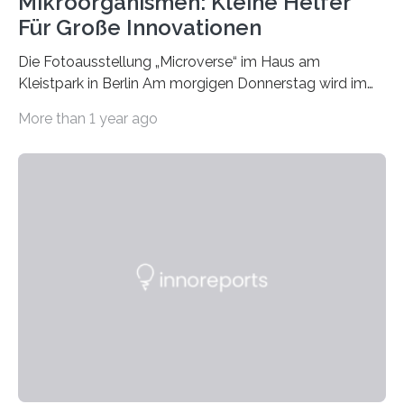
Mikroorganismen: Kleine Helfer
Für Große Innovationen
Die Fotoausstellung „Microverse“ im Haus am
Kleistpark in Berlin Am morgigen Donnerstag wird im
Haus am Kleistpark, Berlin-Schöneberg, die Ausstellung
More than 1 year ago
„Microverse“ mit Arbeiten der Fotografin Kathrin
Linkersdorff eröffnet. Die gezeigten Fotografien sind
Momentaufnahmen, die den Verfallsprozess von
Pflanzen festhalten. Die Künstlerin setzt in den
großformatigen Bildern die Schönheit, das Werden und
Vergehen der Natur künstlerisch wirkungsvoll in Szene.
Künstlerisch-wissenschaftliche Kollaboration im HU-
Labor für Mikrobiologie Für das Projekt „Microverse“ hat
Kathrin Linkersdorff gemeinsam mit der Mikrobiologin
Prof. Dr. Regine Hengge vom…