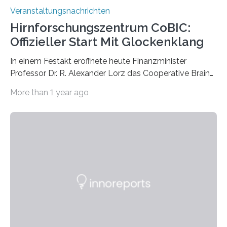
Veranstaltungsnachrichten
Hirnforschungszentrum CoBIC:
Offizieller Start Mit Glockenklang
In einem Festakt eröffnete heute Finanzminister
Professor Dr. R. Alexander Lorz das Cooperative Brain
Imaging Center (CoBIC) auf dem Campus Niederrad
More than 1 year ago
der Goethe-Universität Frankfurt. Das CoBIC ist eine
Kooperation der Goethe-Universität, des Max-Planck-
Instituts für empirische Ästhetik sowie des Ernst
Strüngmann Instituts. Es bietet den Forschenden
direkten Zugang zu einer Vielzahl hochmoderner
Spitzentechnologien, mit der die Funktionsweise des
Gehirns besser verstanden und innovative Therapien
für neurologische und psychiatrische Erkrankungen
entwickelt werden können. Die hochmodernen Geräte
sind eingebaut, die Büros sind eingerichtet…