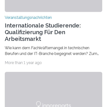
Veranstaltungsnachrichten
Internationale Studierende:
Qualifizierung Für Den
Arbeitsmarkt
Wie kann dem Fachkräftemangel in technischen
Berufen und der IT-Branche begegnet werden? Zum
Beispiel durch internationale Studierende, die an der
More than 1 year ago
Universität des Saarlandes und der Hochschule für
Technik und Wirtschaft des Saarlandes (htw saar) in
den MINT-Fächern ausgebildet werden und im
Anschluss in den hiesigen Arbeitsmarkt integriert
werden. Damit dies künftig noch besser gelingt, fördert
der Deutsche Akademische Austauschdienst beide
saarländischen Hochschulen im Gemeinschaftsprojekt
„QUAZAR“ mit insgesamt 1,15 Millionen Euro über vier