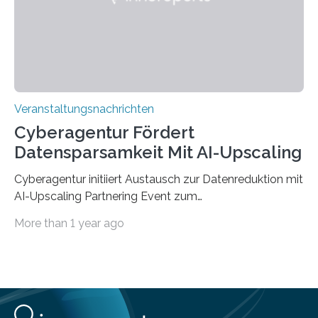
Jahre. Die Auftaktveranstaltung für das Förderprojekt
findet am…
Veranstaltungsnachrichten
Cyberagentur Fördert
Datensparsamkeit Mit AI-Upscaling
Cyberagentur initiiert Austausch zur Datenreduktion mit
AI-Upscaling Partnering Event zum
Forschungsprogramm DDK – Vernetzung für
More than 1 year ago
innovative DatenverarbeitungDie Agentur für
Innovation in der Cybersicherheit GmbH (Cyberagentur)
lädt zum virtuellen Partnering Event des
Forschungsprogramms DDK ein. Im Fokus steht die
Entwicklung von Technologien zur gezielten
Datenreduktion und Rekonstruktion in schwierigen