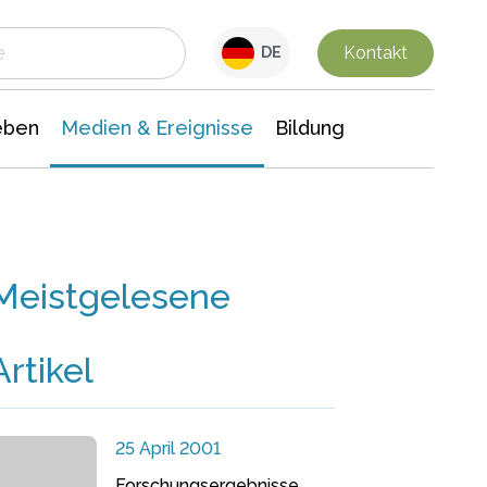
 Leben
Medien & Ereignisse
Interdisziplinäre Forschung
Veranstaltungsnachrichten
n Chemie
Gesellschaftswissenschaften
Kontakt
DE
eben
Medien & Ereignisse
Bildung
Meistgelesene
Artikel
25 April 2001
Forschungsergebnisse