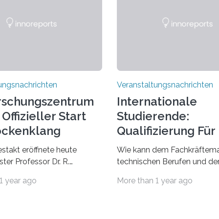
ungsnachrichten
Veranstaltungsnachrichten
rschungszentrum
Internationale
Offizieller Start
Studierende:
ockenklang
Qualifizierung Für
Arbeitsmarkt
estakt eröffnete heute
Wie kann dem Fachkräftema
ter Professor Dr. R.
technischen Berufen und der
Lorz das Cooperative Brain
Branche begegnet werden
1 year ago
More than 1 year ago
nter (CoBIC) auf dem
Beispiel durch internationale
ederrad der Goethe-
Studierende, die an der Unive
 Frankfurt. Das CoBIC ist
Saarlandes und der Hochsch