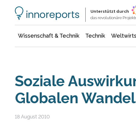
Wissenschaft & Technik
Informationstechnologie
Energie & Elektrotechnik
Unterstützt durch
das revolutionäre Proje
Wissenschaft & Technik
Technik
Weltwirts
Soziale Auswirku
Globalen Wandel
18 August 2010