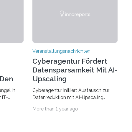
Veranstaltungsnachrichten
Cyberagentur Fördert
Datensparsamkeit Mit AI-
 Den
Upscaling
ngel in
Cyberagentur initiiert Austausch zur
 IT-
Datenreduktion mit AI-Upscaling
? Zum
Partnering Event zum
More than 1 year ago
Forschungsprogramm DDK –
rsität des
Vernetzung für innovative
ule für
DatenverarbeitungDie Agentur für