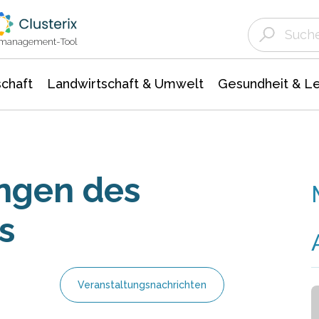
Landwirtschaft & Umwelt
Gesundheit &
Agrar- Forstwissenschaften
Unternehmensmeldungen
Biowissenschafte
Ökologie Umwelt- Naturschutz
ktmanagement-Tool
chaft
Landwirtschaft & Umwelt
Gesundheit & L
ngen des
s
Veranstaltungsnachrichten