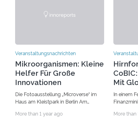
Veranstaltungsnachrichten
Veranstalt
Mikroorganismen: Kleine
Hirnfo
Helfer Für Große
CoBIC: 
Innovationen
Mit Gl
Die Fotoausstellung „Microverse“ im
In einem F
Haus am Kleistpark in Berlin Am
Finanzminis
morgigen Donnerstag wird im Haus am
Alexander 
More than 1 year ago
More than 
Kleistpark, Berlin-Schöneberg, die
Imaging Ce
Ausstellung „Microverse“ mit Arbeiten
Campus Ni
der Fotografin Kathrin Linkersdorff
Universität