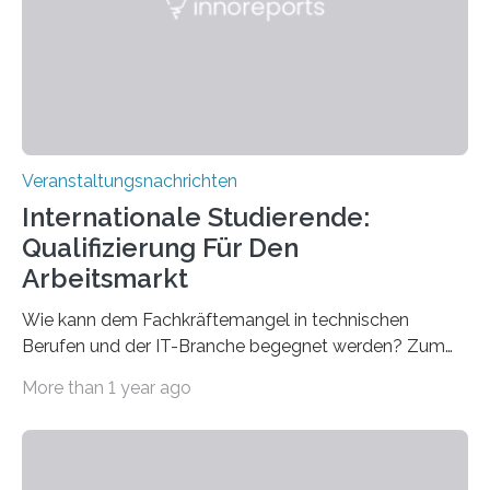
für neurologische und psychiatrische Erkrankungen
entwickelt werden können. Die hochmodernen Geräte
sind eingebaut, die Büros sind eingerichtet…
Veranstaltungsnachrichten
Internationale Studierende:
Qualifizierung Für Den
Arbeitsmarkt
Wie kann dem Fachkräftemangel in technischen
Berufen und der IT-Branche begegnet werden? Zum
Beispiel durch internationale Studierende, die an der
More than 1 year ago
Universität des Saarlandes und der Hochschule für
Technik und Wirtschaft des Saarlandes (htw saar) in
den MINT-Fächern ausgebildet werden und im
Anschluss in den hiesigen Arbeitsmarkt integriert