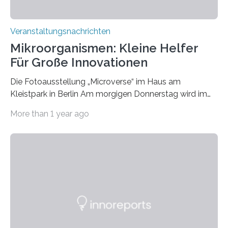
Veranstaltungsnachrichten
Mikroorganismen: Kleine Helfer
Für Große Innovationen
Die Fotoausstellung „Microverse“ im Haus am
Kleistpark in Berlin Am morgigen Donnerstag wird im
Haus am Kleistpark, Berlin-Schöneberg, die Ausstellung
More than 1 year ago
„Microverse“ mit Arbeiten der Fotografin Kathrin
Linkersdorff eröffnet. Die gezeigten Fotografien sind
Momentaufnahmen, die den Verfallsprozess von
Pflanzen festhalten. Die Künstlerin setzt in den
großformatigen Bildern die Schönheit, das Werden und
Vergehen der Natur künstlerisch wirkungsvoll in Szene.
Künstlerisch-wissenschaftliche Kollaboration im HU-
Labor für Mikrobiologie Für das Projekt „Microverse“ hat
Kathrin Linkersdorff gemeinsam mit der Mikrobiologin