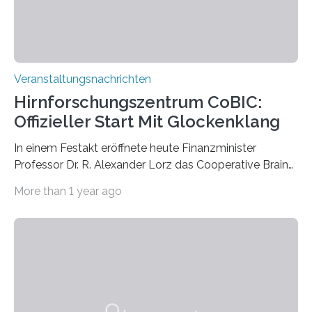
Prof. Dr. Regine Hengge vom…
Veranstaltungsnachrichten
Hirnforschungszentrum CoBIC:
Offizieller Start Mit Glockenklang
In einem Festakt eröffnete heute Finanzminister
Professor Dr. R. Alexander Lorz das Cooperative Brain
Imaging Center (CoBIC) auf dem Campus Niederrad
More than 1 year ago
der Goethe-Universität Frankfurt. Das CoBIC ist eine
Kooperation der Goethe-Universität, des Max-Planck-
Instituts für empirische Ästhetik sowie des Ernst
Strüngmann Instituts. Es bietet den Forschenden
direkten Zugang zu einer Vielzahl hochmoderner
Spitzentechnologien, mit der die Funktionsweise des
Gehirns besser verstanden und innovative Therapien