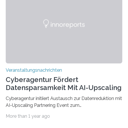
werden. Damit dies künftig noch besser gelingt, fördert
der Deutsche Akademische Austauschdienst beide
saarländischen Hochschulen im Gemeinschaftsprojekt
„QUAZAR“ mit insgesamt 1,15 Millionen Euro über vier
Jahre. Die Auftaktveranstaltung für das Förderprojekt
findet am…
Veranstaltungsnachrichten
Cyberagentur Fördert
Datensparsamkeit Mit AI-Upscaling
Cyberagentur initiiert Austausch zur Datenreduktion mit
AI-Upscaling Partnering Event zum
Forschungsprogramm DDK – Vernetzung für
More than 1 year ago
innovative DatenverarbeitungDie Agentur für
Innovation in der Cybersicherheit GmbH (Cyberagentur)