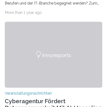
Berufen und der IT-Branche begegnet werden? Zum
Beispiel durch internationale Studierende, die an der
More than 1 year ago
Universität des Saarlandes und der Hochschule für
Technik und Wirtschaft des Saarlandes (htw saar) in
den MINT-Fächern ausgebildet werden und im
Anschluss in den hiesigen Arbeitsmarkt integriert
werden. Damit dies künftig noch besser gelingt, fördert
der Deutsche Akademische Austauschdienst beide
saarländischen Hochschulen im Gemeinschaftsprojekt
„QUAZAR“ mit insgesamt 1,15 Millionen Euro über vier
Jahre. Die Auftaktveranstaltung für das Förderprojekt
findet am…
Veranstaltungsnachrichten
Cyberagentur Fördert