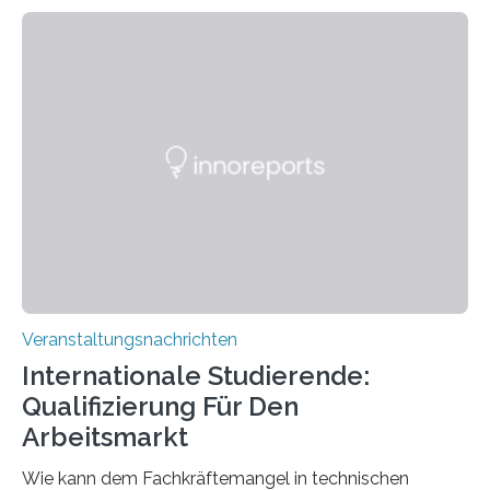
Kooperation der Goethe-Universität, des Max-Planck-
Instituts für empirische Ästhetik sowie des Ernst
Strüngmann Instituts. Es bietet den Forschenden
direkten Zugang zu einer Vielzahl hochmoderner
Spitzentechnologien, mit der die Funktionsweise des
Gehirns besser verstanden und innovative Therapien
für neurologische und psychiatrische Erkrankungen
entwickelt werden können. Die hochmodernen Geräte
sind eingebaut, die Büros sind eingerichtet…
Veranstaltungsnachrichten
Internationale Studierende:
Qualifizierung Für Den
Arbeitsmarkt
Wie kann dem Fachkräftemangel in technischen