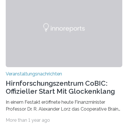
Pflanzen festhalten. Die Künstlerin setzt in den
großformatigen Bildern die Schönheit, das Werden und
Vergehen der Natur künstlerisch wirkungsvoll in Szene.
Künstlerisch-wissenschaftliche Kollaboration im HU-
Labor für Mikrobiologie Für das Projekt „Microverse“ hat
Kathrin Linkersdorff gemeinsam mit der Mikrobiologin
Prof. Dr. Regine Hengge vom…
Veranstaltungsnachrichten
Hirnforschungszentrum CoBIC:
Offizieller Start Mit Glockenklang
In einem Festakt eröffnete heute Finanzminister
Professor Dr. R. Alexander Lorz das Cooperative Brain
Imaging Center (CoBIC) auf dem Campus Niederrad
More than 1 year ago
der Goethe-Universität Frankfurt. Das CoBIC ist eine