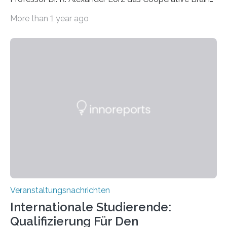
Imaging Center (CoBIC) auf dem Campus Niederrad
More than 1 year ago
der Goethe-Universität Frankfurt. Das CoBIC ist eine
Kooperation der Goethe-Universität, des Max-Planck-
Instituts für empirische Ästhetik sowie des Ernst
Strüngmann Instituts. Es bietet den Forschenden
direkten Zugang zu einer Vielzahl hochmoderner
Spitzentechnologien, mit der die Funktionsweise des
Gehirns besser verstanden und innovative Therapien
für neurologische und psychiatrische Erkrankungen
entwickelt werden können. Die hochmodernen Geräte
sind eingebaut, die Büros sind eingerichtet…
Veranstaltungsnachrichten
Internationale Studierende:
Qualifizierung Für Den