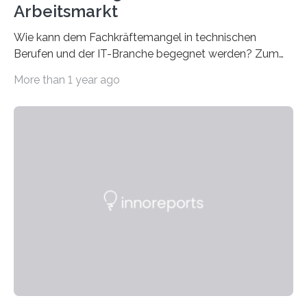
Arbeitsmarkt
Wie kann dem Fachkräftemangel in technischen
Berufen und der IT-Branche begegnet werden? Zum
Beispiel durch internationale Studierende, die an der
More than 1 year ago
Universität des Saarlandes und der Hochschule für
Technik und Wirtschaft des Saarlandes (htw saar) in
den MINT-Fächern ausgebildet werden und im
Anschluss in den hiesigen Arbeitsmarkt integriert
werden. Damit dies künftig noch besser gelingt, fördert
der Deutsche Akademische Austauschdienst beide
saarländischen Hochschulen im Gemeinschaftsprojekt
„QUAZAR“ mit insgesamt 1,15 Millionen Euro über vier
Jahre. Die Auftaktveranstaltung für das Förderprojekt
findet am…