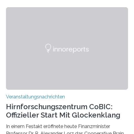
Linkersdorff eröffnet. Die gezeigten Fotografien sind
Momentaufnahmen, die den Verfallsprozess von
Pflanzen festhalten. Die Künstlerin setzt in den
großformatigen Bildern die Schönheit, das Werden und
Vergehen der Natur künstlerisch wirkungsvoll in Szene.
Künstlerisch-wissenschaftliche Kollaboration im HU-
Labor für Mikrobiologie Für das Projekt „Microverse“ hat
Kathrin Linkersdorff gemeinsam mit der Mikrobiologin
Prof. Dr. Regine Hengge vom…
Veranstaltungsnachrichten
Hirnforschungszentrum CoBIC:
Offizieller Start Mit Glockenklang
In einem Festakt eröffnete heute Finanzminister
Professor Dr. R. Alexander Lorz das Cooperative Brain