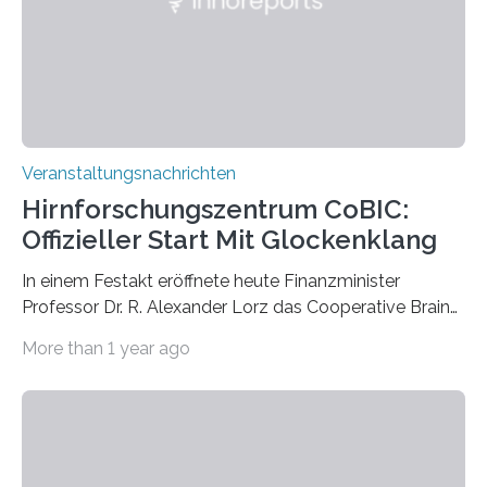
Kathrin Linkersdorff gemeinsam mit der Mikrobiologin
Prof. Dr. Regine Hengge vom…
Veranstaltungsnachrichten
Hirnforschungszentrum CoBIC:
Offizieller Start Mit Glockenklang
In einem Festakt eröffnete heute Finanzminister
Professor Dr. R. Alexander Lorz das Cooperative Brain
Imaging Center (CoBIC) auf dem Campus Niederrad
More than 1 year ago
der Goethe-Universität Frankfurt. Das CoBIC ist eine
Kooperation der Goethe-Universität, des Max-Planck-
Instituts für empirische Ästhetik sowie des Ernst
Strüngmann Instituts. Es bietet den Forschenden
direkten Zugang zu einer Vielzahl hochmoderner