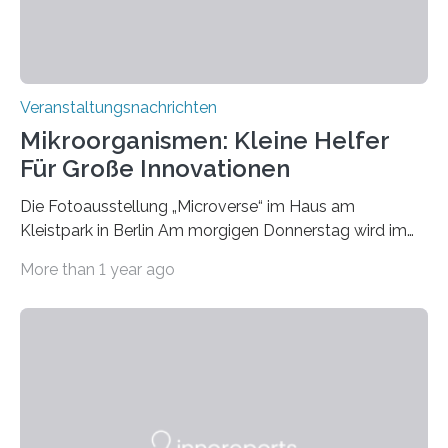
Veranstaltungsnachrichten
Mikroorganismen: Kleine Helfer
Für Große Innovationen
Die Fotoausstellung „Microverse“ im Haus am
Kleistpark in Berlin Am morgigen Donnerstag wird im
Haus am Kleistpark, Berlin-Schöneberg, die Ausstellung
More than 1 year ago
„Microverse“ mit Arbeiten der Fotografin Kathrin
Linkersdorff eröffnet. Die gezeigten Fotografien sind
Momentaufnahmen, die den Verfallsprozess von
Pflanzen festhalten. Die Künstlerin setzt in den
großformatigen Bildern die Schönheit, das Werden und
Vergehen der Natur künstlerisch wirkungsvoll in Szene.
Künstlerisch-wissenschaftliche Kollaboration im HU-
Labor für Mikrobiologie Für das Projekt „Microverse“ hat