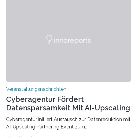
den MINT-Fächern ausgebildet werden und im
Anschluss in den hiesigen Arbeitsmarkt integriert
werden. Damit dies künftig noch besser gelingt, fördert
der Deutsche Akademische Austauschdienst beide
saarländischen Hochschulen im Gemeinschaftsprojekt
„QUAZAR“ mit insgesamt 1,15 Millionen Euro über vier
Jahre. Die Auftaktveranstaltung für das Förderprojekt
findet am…
Veranstaltungsnachrichten
Cyberagentur Fördert
Datensparsamkeit Mit AI-Upscaling
Cyberagentur initiiert Austausch zur Datenreduktion mit
AI-Upscaling Partnering Event zum
Forschungsprogramm DDK – Vernetzung für