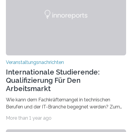
Spitzentechnologien, mit der die Funktionsweise des
Gehirns besser verstanden und innovative Therapien
für neurologische und psychiatrische Erkrankungen
entwickelt werden können. Die hochmodernen Geräte
sind eingebaut, die Büros sind eingerichtet…
Veranstaltungsnachrichten
Internationale Studierende:
Qualifizierung Für Den
Arbeitsmarkt
Wie kann dem Fachkräftemangel in technischen
Berufen und der IT-Branche begegnet werden? Zum
Beispiel durch internationale Studierende, die an der
More than 1 year ago
Universität des Saarlandes und der Hochschule für
Technik und Wirtschaft des Saarlandes (htw saar) in