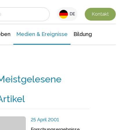
 Leben
Medien & Ereignisse
Interdisziplinäre Forschung
Veranstaltungsnachrichten
n Chemie
Gesellschaftswissenschaften
Kontakt
DE
eben
Medien & Ereignisse
Bildung
Meistgelesene
Artikel
25 April 2001
Forschungsergebnisse