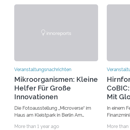
Veranstaltungsnachrichten
Veranstalt
Mikroorganismen: Kleine
Hirnfo
Helfer Für Große
CoBIC: 
Innovationen
Mit Gl
Die Fotoausstellung „Microverse“ im
In einem F
Haus am Kleistpark in Berlin Am
Finanzminis
morgigen Donnerstag wird im Haus am
Alexander 
More than 1 year ago
More than 
Kleistpark, Berlin-Schöneberg, die
Imaging Ce