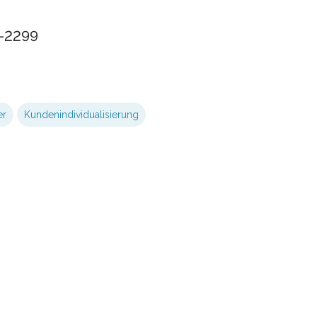
0-2299
er
Kundenindividualisierung