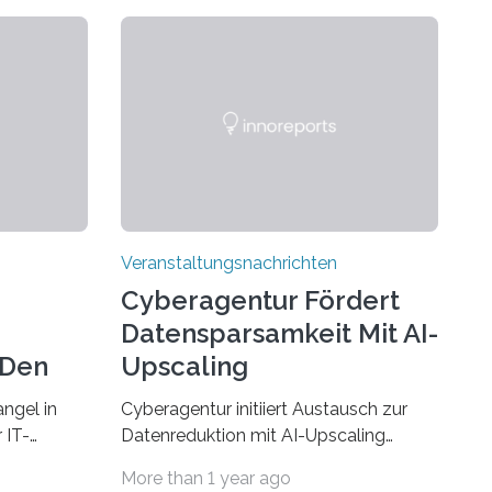
Veranstaltungsnachrichten
Cyberagentur Fördert
Datensparsamkeit Mit AI-
 Den
Upscaling
ngel in
Cyberagentur initiiert Austausch zur
 IT-
Datenreduktion mit AI-Upscaling
? Zum
Partnering Event zum
More than 1 year ago
Forschungsprogramm DDK –