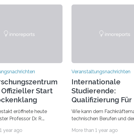
ungsnachrichten
Veranstaltungsnachrichten
rschungszentrum
Internationale
Offizieller Start
Studierende:
ockenklang
Qualifizierung Für
Arbeitsmarkt
estakt eröffnete heute
Wie kann dem Fachkräftema
ter Professor Dr. R.
technischen Berufen und der
Lorz das Cooperative Brain
Branche begegnet werden
1 year ago
More than 1 year ago
nter (CoBIC) auf dem
Beispiel durch internationale