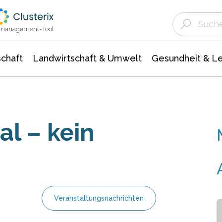
Landwirtschaft & Umwelt
Gesundheit &
Agrar- Forstwissenschaften
Unternehmensmeldungen
Biowissenschafte
Ökologie Umwelt- Naturschutz
ktmanagement-Tool
chaft
Landwirtschaft & Umwelt
Gesundheit & L
al – kein
Veranstaltungsnachrichten