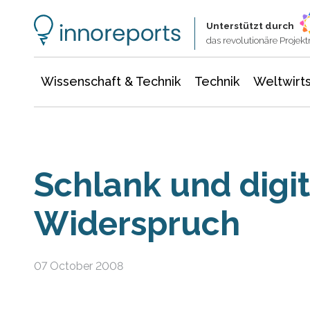
Wissenschaft & Technik
Informationstechnologie
Energie & Elektrotechnik
Unterstützt durch
das revolutionäre Proje
Wissenschaft & Technik
Technik
Weltwirts
Schlank und digit
Widerspruch
07 October 2008