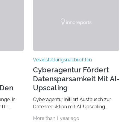
Veranstaltungsnachrichten
Cyberagentur Fördert
Datensparsamkeit Mit AI-
 Den
Upscaling
ngel in
Cyberagentur initiiert Austausch zur
 IT-
Datenreduktion mit AI-Upscaling
? Zum
Partnering Event zum
More than 1 year ago
Forschungsprogramm DDK –
rsität des
Vernetzung für innovative