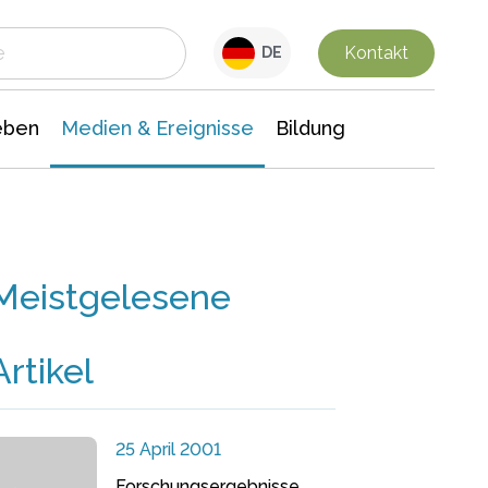
 Leben
Medien & Ereignisse
Interdisziplinäre Forschung
Veranstaltungsnachrichten
n Chemie
Gesellschaftswissenschaften
Kontakt
DE
eben
Medien & Ereignisse
Bildung
Meistgelesene
Artikel
25 April 2001
Forschungsergebnisse