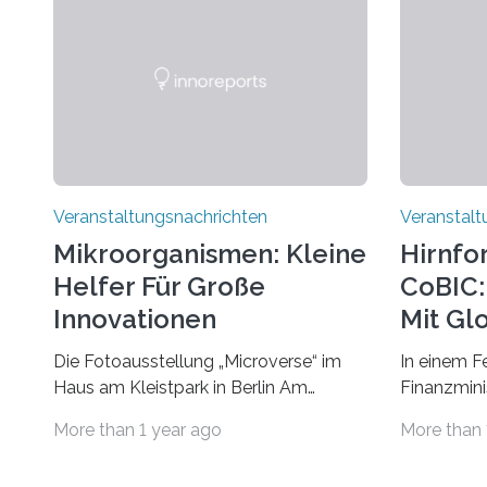
Veranstaltungsnachrichten
Veranstalt
Mikroorganismen: Kleine
Hirnfo
Helfer Für Große
CoBIC: 
Innovationen
Mit Gl
Die Fotoausstellung „Microverse“ im
In einem F
Haus am Kleistpark in Berlin Am
Finanzminis
morgigen Donnerstag wird im Haus am
Alexander 
More than 1 year ago
More than 
Kleistpark, Berlin-Schöneberg, die
Imaging Ce
Ausstellung „Microverse“ mit Arbeiten
Campus Ni