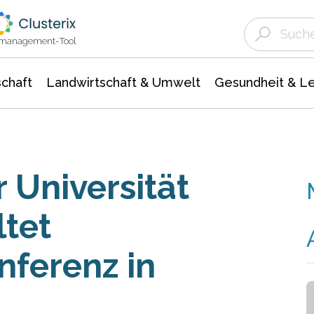
Landwirtschaft & Umwelt
Gesundheit &
Agrar- Forstwissenschaften
Unternehmensmeldungen
Biowissenschafte
Ökologie Umwelt- Naturschutz
ktmanagement-Tool
chaft
Landwirtschaft & Umwelt
Gesundheit & L
r Universität
ltet
nferenz in