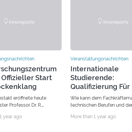
ungsnachrichten
Veranstaltungsnachrichten
rschungszentrum
Internationale
Offizieller Start
Studierende:
ockenklang
Qualifizierung Für
Arbeitsmarkt
estakt eröffnete heute
Wie kann dem Fachkräftema
ter Professor Dr. R.
technischen Berufen und der
Lorz das Cooperative Brain
Branche begegnet werden
1 year ago
More than 1 year ago
nter (CoBIC) auf dem
Beispiel durch internationale
ederrad der Goethe-
Studierende, die an der Unive