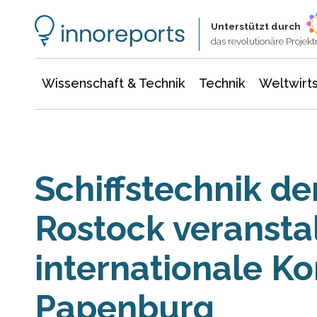
Wissenschaft & Technik
Informationstechnologie
Energie & Elektrotechnik
Unterstützt durch
das revolutionäre Proje
Wissenschaft & Technik
Technik
Weltwirts
Schiffstechnik de
Rostock veransta
internationale Ko
Papenburg