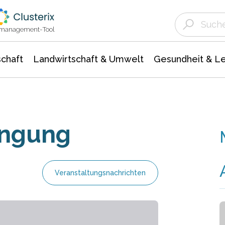
Landwirtschaft & Umwelt
Gesundheit &
Agrar- Forstwissenschaften
Unternehmensmeldungen
Biowissenschafte
Ökologie Umwelt- Naturschutz
ktmanagement-Tool
chaft
Landwirtschaft & Umwelt
Gesundheit & L
ingung
Veranstaltungsnachrichten