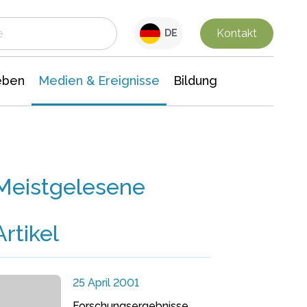
 Leben
Medien & Ereignisse
Interdisziplinäre Forschung
Veranstaltungsnachrichten
n Chemie
Gesellschaftswissenschaften
Kontakt
DE
eben
Medien & Ereignisse
Bildung
Meistgelesene
Artikel
25 April 2001
Forschungsergebnisse