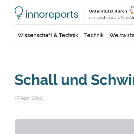
Wissenschaft & Technik
Informationstechnologie
Energie & Elektrotechnik
Unterstützt durch
das revolutionäre Proje
Wissenschaft & Technik
Technik
Weltwirts
Schall und Schw
27 April 2015