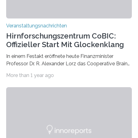
Veranstaltungsnachrichten
Hirnforschungszentrum CoBIC:
Offizieller Start Mit Glockenklang
In einem Festakt eröffnete heute Finanzminister
Professor Dr. R. Alexander Lorz das Cooperative Brain
Imaging Center (CoBIC) auf dem Campus Niederrad
More than 1 year ago
der Goethe-Universität Frankfurt. Das CoBIC ist eine
Kooperation der Goethe-Universität, des Max-Planck-
Instituts für empirische Ästhetik sowie des Ernst
Strüngmann Instituts. Es bietet den Forschenden
direkten Zugang zu einer Vielzahl hochmoderner
Spitzentechnologien, mit der die Funktionsweise des
Gehirns besser verstanden und innovative Therapien
für neurologische und psychiatrische Erkrankungen
entwickelt werden können. Die hochmodernen Geräte