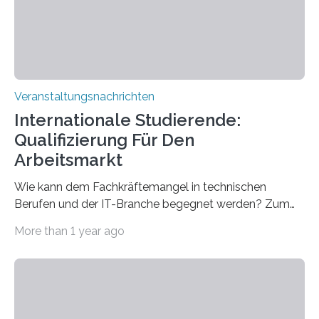
sind eingebaut, die Büros sind eingerichtet…
Veranstaltungsnachrichten
Internationale Studierende:
Qualifizierung Für Den
Arbeitsmarkt
Wie kann dem Fachkräftemangel in technischen
Berufen und der IT-Branche begegnet werden? Zum
Beispiel durch internationale Studierende, die an der
More than 1 year ago
Universität des Saarlandes und der Hochschule für
Technik und Wirtschaft des Saarlandes (htw saar) in
den MINT-Fächern ausgebildet werden und im
Anschluss in den hiesigen Arbeitsmarkt integriert
werden. Damit dies künftig noch besser gelingt, fördert