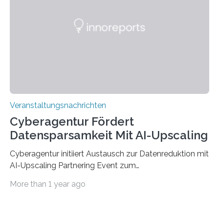
der Deutsche Akademische Austauschdienst beide
saarländischen Hochschulen im Gemeinschaftsprojekt
„QUAZAR“ mit insgesamt 1,15 Millionen Euro über vier
Jahre. Die Auftaktveranstaltung für das Förderprojekt
findet am…
Veranstaltungsnachrichten
Cyberagentur Fördert
Datensparsamkeit Mit AI-Upscaling
Cyberagentur initiiert Austausch zur Datenreduktion mit
AI-Upscaling Partnering Event zum
Forschungsprogramm DDK – Vernetzung für
More than 1 year ago
innovative DatenverarbeitungDie Agentur für
Innovation in der Cybersicherheit GmbH (Cyberagentur)
lädt zum virtuellen Partnering Event des