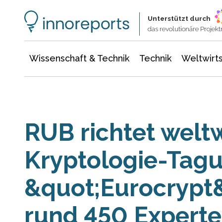
Wissenschaft & Technik
Informationstechnologie
Energie & Elektrotechnik
Unterstützt durch
das revolutionäre Proje
Wissenschaft & Technik
Technik
Weltwirts
RUB richtet welt
Kryptologie-Tagu
&quot;Eurocrypt&
rund 450 Experte