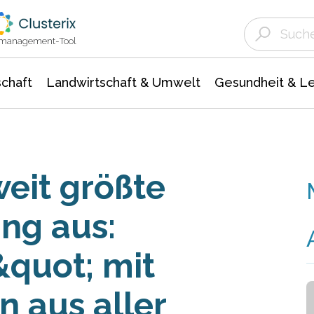
Landwirtschaft & Umwelt
Gesundheit &
Agrar- Forstwissenschaften
Unternehmensmeldungen
Biowissenschafte
Ökologie Umwelt- Naturschutz
ktmanagement-Tool
chaft
Landwirtschaft & Umwelt
Gesundheit & L
weit größte
ng aus:
quot; mit
n aus aller