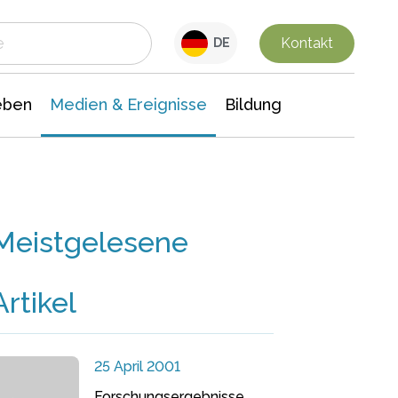
 Leben
Medien & Ereignisse
Interdisziplinäre Forschung
Veranstaltungsnachrichten
n Chemie
Gesellschaftswissenschaften
Kontakt
DE
eben
Medien & Ereignisse
Bildung
Meistgelesene
Artikel
25 April 2001
Forschungsergebnisse