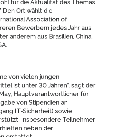
ohl für die Aktualität des Themas
” Den Ort wählt die
rnational Association of
reren Bewerbern jedes Jahr aus.
r anderem aus Brasilien, China,
SA.
hme von vielen jungen
tel ist unter 30 Jahren”, sagt der
May, Hauptverantwortlicher für
rgabe von Stipendien an
gang IT-Sicherheit) sowie
stützt. Insbesondere Teilnehmer
rhielten neben der
n erstattet.