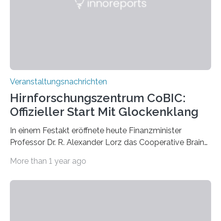
Labor für Mikrobiologie Für das Projekt „Microverse“ hat
Kathrin Linkersdorff gemeinsam mit der Mikrobiologin
Prof. Dr. Regine Hengge vom…
Veranstaltungsnachrichten
Hirnforschungszentrum CoBIC:
Offizieller Start Mit Glockenklang
In einem Festakt eröffnete heute Finanzminister
Professor Dr. R. Alexander Lorz das Cooperative Brain
Imaging Center (CoBIC) auf dem Campus Niederrad
More than 1 year ago
der Goethe-Universität Frankfurt. Das CoBIC ist eine
Kooperation der Goethe-Universität, des Max-Planck-
Instituts für empirische Ästhetik sowie des Ernst
Strüngmann Instituts. Es bietet den Forschenden
direkten Zugang zu einer Vielzahl hochmoderner