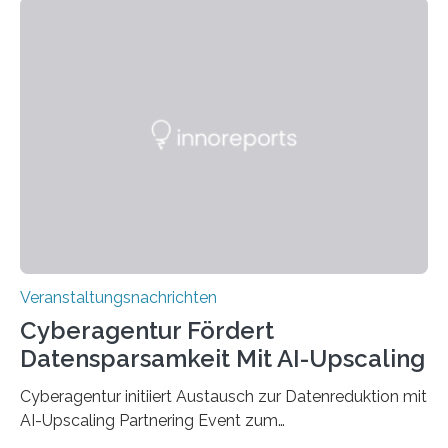
den MINT-Fächern ausgebildet werden und im
Anschluss in den hiesigen Arbeitsmarkt integriert
werden. Damit dies künftig noch besser gelingt, fördert
der Deutsche Akademische Austauschdienst beide
saarländischen Hochschulen im Gemeinschaftsprojekt
„QUAZAR“ mit insgesamt 1,15 Millionen Euro über vier
Jahre. Die Auftaktveranstaltung für das Förderprojekt
findet am…
Veranstaltungsnachrichten
Cyberagentur Fördert
Datensparsamkeit Mit AI-Upscaling
Cyberagentur initiiert Austausch zur Datenreduktion mit
AI-Upscaling Partnering Event zum
Forschungsprogramm DDK – Vernetzung für