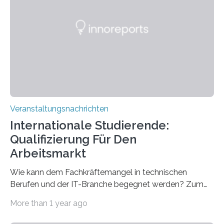
Spitzentechnologien, mit der die Funktionsweise des
Gehirns besser verstanden und innovative Therapien
für neurologische und psychiatrische Erkrankungen
entwickelt werden können. Die hochmodernen Geräte
sind eingebaut, die Büros sind eingerichtet…
Veranstaltungsnachrichten
Internationale Studierende:
Qualifizierung Für Den
Arbeitsmarkt
Wie kann dem Fachkräftemangel in technischen
Berufen und der IT-Branche begegnet werden? Zum
Beispiel durch internationale Studierende, die an der
More than 1 year ago
Universität des Saarlandes und der Hochschule für
Technik und Wirtschaft des Saarlandes (htw saar) in