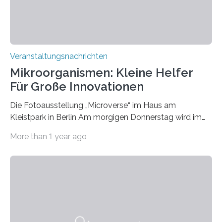
Veranstaltungsnachrichten
Mikroorganismen: Kleine Helfer
Für Große Innovationen
Die Fotoausstellung „Microverse“ im Haus am
Kleistpark in Berlin Am morgigen Donnerstag wird im
Haus am Kleistpark, Berlin-Schöneberg, die Ausstellung
More than 1 year ago
„Microverse“ mit Arbeiten der Fotografin Kathrin
Linkersdorff eröffnet. Die gezeigten Fotografien sind
Momentaufnahmen, die den Verfallsprozess von
Pflanzen festhalten. Die Künstlerin setzt in den
großformatigen Bildern die Schönheit, das Werden und
Vergehen der Natur künstlerisch wirkungsvoll in Szene.
Künstlerisch-wissenschaftliche Kollaboration im HU-