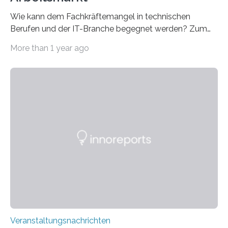
Wie kann dem Fachkräftemangel in technischen
Berufen und der IT-Branche begegnet werden? Zum
Beispiel durch internationale Studierende, die an der
More than 1 year ago
Universität des Saarlandes und der Hochschule für
Technik und Wirtschaft des Saarlandes (htw saar) in
den MINT-Fächern ausgebildet werden und im
Anschluss in den hiesigen Arbeitsmarkt integriert
werden. Damit dies künftig noch besser gelingt, fördert
der Deutsche Akademische Austauschdienst beide
saarländischen Hochschulen im Gemeinschaftsprojekt
„QUAZAR“ mit insgesamt 1,15 Millionen Euro über vier
Jahre. Die Auftaktveranstaltung für das Förderprojekt
findet am…
Veranstaltungsnachrichten