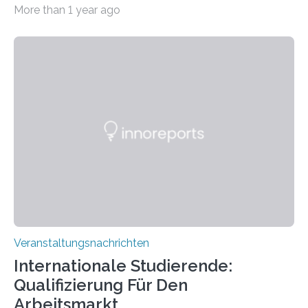
Imaging Center (CoBIC) auf dem Campus Niederrad
More than 1 year ago
der Goethe-Universität Frankfurt. Das CoBIC ist eine
Kooperation der Goethe-Universität, des Max-Planck-
Instituts für empirische Ästhetik sowie des Ernst
Strüngmann Instituts. Es bietet den Forschenden
direkten Zugang zu einer Vielzahl hochmoderner
Spitzentechnologien, mit der die Funktionsweise des
Gehirns besser verstanden und innovative Therapien
für neurologische und psychiatrische Erkrankungen
entwickelt werden können. Die hochmodernen Geräte
sind eingebaut, die Büros sind eingerichtet…
Veranstaltungsnachrichten
Internationale Studierende:
Qualifizierung Für Den
Arbeitsmarkt