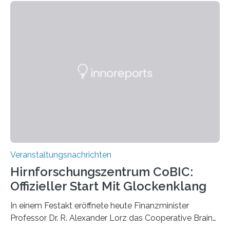
Momentaufnahmen, die den Verfallsprozess von
Pflanzen festhalten. Die Künstlerin setzt in den
großformatigen Bildern die Schönheit, das Werden und
Vergehen der Natur künstlerisch wirkungsvoll in Szene.
Künstlerisch-wissenschaftliche Kollaboration im HU-
Labor für Mikrobiologie Für das Projekt „Microverse“ hat
Kathrin Linkersdorff gemeinsam mit der Mikrobiologin
Prof. Dr. Regine Hengge vom…
Veranstaltungsnachrichten
Hirnforschungszentrum CoBIC:
Offizieller Start Mit Glockenklang
In einem Festakt eröffnete heute Finanzminister
Professor Dr. R. Alexander Lorz das Cooperative Brain