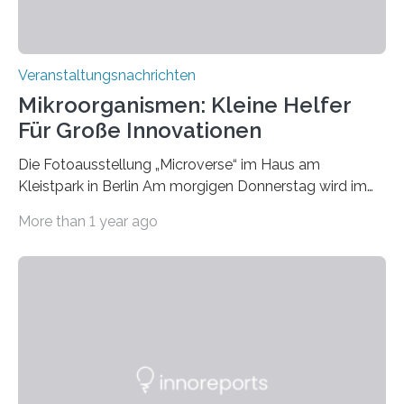
Veranstaltungsnachrichten
Mikroorganismen: Kleine Helfer
Für Große Innovationen
Die Fotoausstellung „Microverse“ im Haus am
Kleistpark in Berlin Am morgigen Donnerstag wird im
Haus am Kleistpark, Berlin-Schöneberg, die Ausstellung
More than 1 year ago
„Microverse“ mit Arbeiten der Fotografin Kathrin
Linkersdorff eröffnet. Die gezeigten Fotografien sind
Momentaufnahmen, die den Verfallsprozess von
Pflanzen festhalten. Die Künstlerin setzt in den
großformatigen Bildern die Schönheit, das Werden und
Vergehen der Natur künstlerisch wirkungsvoll in Szene.
Künstlerisch-wissenschaftliche Kollaboration im HU-
Labor für Mikrobiologie Für das Projekt „Microverse“ hat
Kathrin Linkersdorff gemeinsam mit der Mikrobiologin