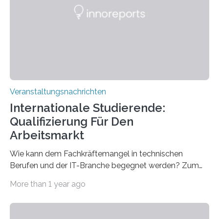
Gehirns besser verstanden und innovative Therapien
für neurologische und psychiatrische Erkrankungen
entwickelt werden können. Die hochmodernen Geräte
sind eingebaut, die Büros sind eingerichtet…
Veranstaltungsnachrichten
Internationale Studierende:
Qualifizierung Für Den
Arbeitsmarkt
Wie kann dem Fachkräftemangel in technischen
Berufen und der IT-Branche begegnet werden? Zum
Beispiel durch internationale Studierende, die an der
More than 1 year ago
Universität des Saarlandes und der Hochschule für
Technik und Wirtschaft des Saarlandes (htw saar) in
den MINT-Fächern ausgebildet werden und im