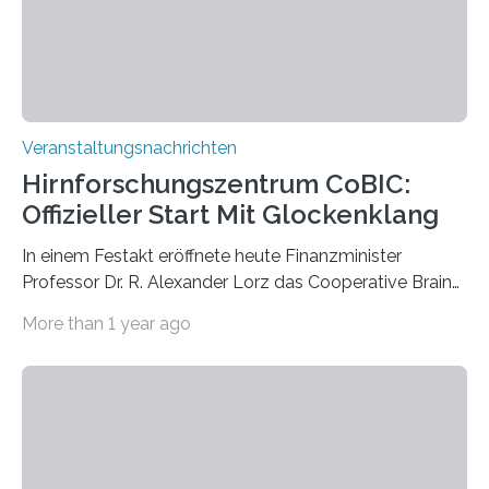
Prof. Dr. Regine Hengge vom…
Veranstaltungsnachrichten
Hirnforschungszentrum CoBIC:
Offizieller Start Mit Glockenklang
In einem Festakt eröffnete heute Finanzminister
Professor Dr. R. Alexander Lorz das Cooperative Brain
Imaging Center (CoBIC) auf dem Campus Niederrad
More than 1 year ago
der Goethe-Universität Frankfurt. Das CoBIC ist eine
Kooperation der Goethe-Universität, des Max-Planck-
Instituts für empirische Ästhetik sowie des Ernst
Strüngmann Instituts. Es bietet den Forschenden
direkten Zugang zu einer Vielzahl hochmoderner
Spitzentechnologien, mit der die Funktionsweise des