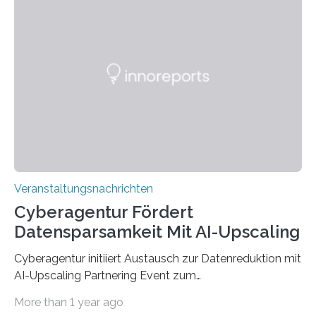
Anschluss in den hiesigen Arbeitsmarkt integriert
werden. Damit dies künftig noch besser gelingt, fördert
der Deutsche Akademische Austauschdienst beide
saarländischen Hochschulen im Gemeinschaftsprojekt
„QUAZAR“ mit insgesamt 1,15 Millionen Euro über vier
Jahre. Die Auftaktveranstaltung für das Förderprojekt
findet am…
Veranstaltungsnachrichten
Cyberagentur Fördert
Datensparsamkeit Mit AI-Upscaling
Cyberagentur initiiert Austausch zur Datenreduktion mit
AI-Upscaling Partnering Event zum
Forschungsprogramm DDK – Vernetzung für
More than 1 year ago
innovative DatenverarbeitungDie Agentur für