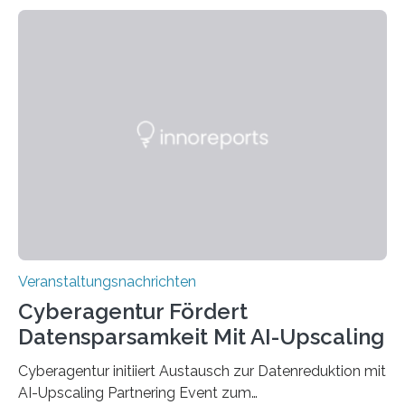
Technik und Wirtschaft des Saarlandes (htw saar) in
den MINT-Fächern ausgebildet werden und im
Anschluss in den hiesigen Arbeitsmarkt integriert
werden. Damit dies künftig noch besser gelingt, fördert
der Deutsche Akademische Austauschdienst beide
saarländischen Hochschulen im Gemeinschaftsprojekt
„QUAZAR“ mit insgesamt 1,15 Millionen Euro über vier
Jahre. Die Auftaktveranstaltung für das Förderprojekt
findet am…
Veranstaltungsnachrichten
Cyberagentur Fördert
Datensparsamkeit Mit AI-Upscaling
Cyberagentur initiiert Austausch zur Datenreduktion mit
AI-Upscaling Partnering Event zum