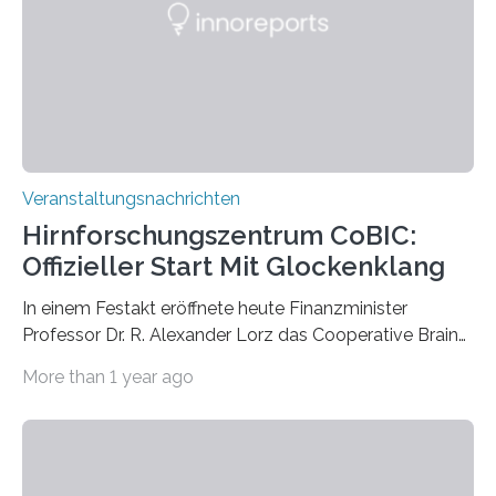
Labor für Mikrobiologie Für das Projekt „Microverse“ hat
Kathrin Linkersdorff gemeinsam mit der Mikrobiologin
Prof. Dr. Regine Hengge vom…
Veranstaltungsnachrichten
Hirnforschungszentrum CoBIC:
Offizieller Start Mit Glockenklang
In einem Festakt eröffnete heute Finanzminister
Professor Dr. R. Alexander Lorz das Cooperative Brain
Imaging Center (CoBIC) auf dem Campus Niederrad
More than 1 year ago
der Goethe-Universität Frankfurt. Das CoBIC ist eine
Kooperation der Goethe-Universität, des Max-Planck-
Instituts für empirische Ästhetik sowie des Ernst
Strüngmann Instituts. Es bietet den Forschenden
direkten Zugang zu einer Vielzahl hochmoderner