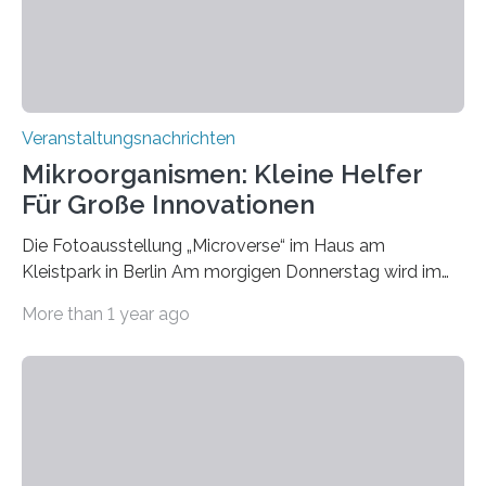
Veranstaltungsnachrichten
Mikroorganismen: Kleine Helfer
Für Große Innovationen
Die Fotoausstellung „Microverse“ im Haus am
Kleistpark in Berlin Am morgigen Donnerstag wird im
Haus am Kleistpark, Berlin-Schöneberg, die Ausstellung
More than 1 year ago
„Microverse“ mit Arbeiten der Fotografin Kathrin
Linkersdorff eröffnet. Die gezeigten Fotografien sind
Momentaufnahmen, die den Verfallsprozess von
Pflanzen festhalten. Die Künstlerin setzt in den
großformatigen Bildern die Schönheit, das Werden und
Vergehen der Natur künstlerisch wirkungsvoll in Szene.
Künstlerisch-wissenschaftliche Kollaboration im HU-