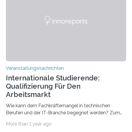
Spitzentechnologien, mit der die Funktionsweise des
Gehirns besser verstanden und innovative Therapien
für neurologische und psychiatrische Erkrankungen
entwickelt werden können. Die hochmodernen Geräte
sind eingebaut, die Büros sind eingerichtet…
Veranstaltungsnachrichten
Internationale Studierende:
Qualifizierung Für Den
Arbeitsmarkt
Wie kann dem Fachkräftemangel in technischen
Berufen und der IT-Branche begegnet werden? Zum
Beispiel durch internationale Studierende, die an der
More than 1 year ago
Universität des Saarlandes und der Hochschule für