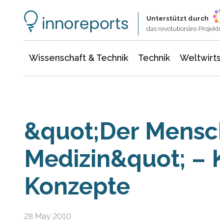
Wissenschaft & Technik
Informationstechnologie
Energie & Elektrotechnik
Unterstützt durch
das revolutionäre Proje
Wissenschaft & Technik
Technik
Weltwirts
&quot;Der Mensch
Medizin&quot; – 
Konzepte
28 May 2010