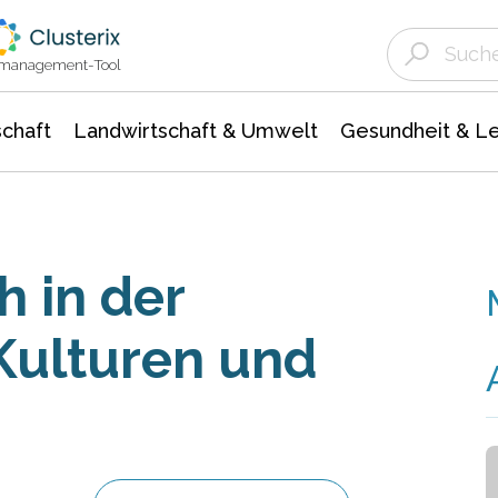
Landwirtschaft & Umwelt
Gesundheit &
Agrar- Forstwissenschaften
Unternehmensmeldungen
Biowissenschafte
Ökologie Umwelt- Naturschutz
ktmanagement-Tool
chaft
Landwirtschaft & Umwelt
Gesundheit & L
 in der
Kulturen und