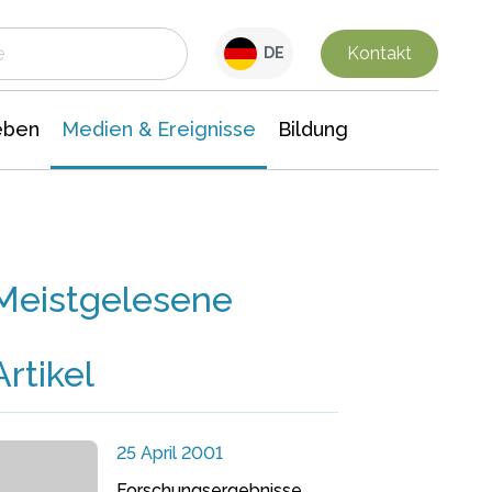
 Leben
Medien & Ereignisse
Interdisziplinäre Forschung
Veranstaltungsnachrichten
n Chemie
Gesellschaftswissenschaften
Kontakt
DE
eben
Medien & Ereignisse
Bildung
Meistgelesene
Artikel
25 April 2001
Forschungsergebnisse