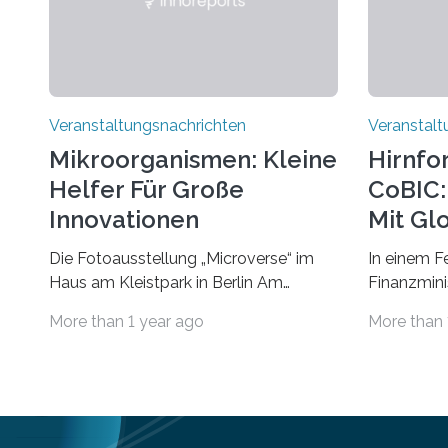
Veranstaltungsnachrichten
Veranstalt
Mikroorganismen: Kleine
Hirnfo
Helfer Für Große
CoBIC: 
Innovationen
Mit Gl
Die Fotoausstellung „Microverse“ im
In einem F
Haus am Kleistpark in Berlin Am
Finanzminis
morgigen Donnerstag wird im Haus am
Alexander 
More than 1 year ago
More than 
Kleistpark, Berlin-Schöneberg, die
Imaging Ce
Ausstellung „Microverse“ mit Arbeiten
Campus Ni
der Fotografin Kathrin Linkersdorff
Universität
eröffnet. Die gezeigten Fotografien sind
eine Koope
Momentaufnahmen, die den
Universität