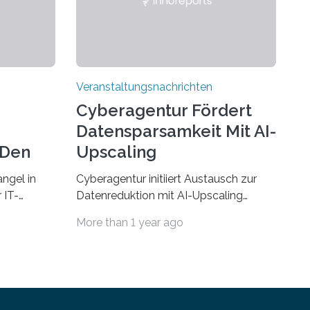
Veranstaltungsnachrichten
Cyberagentur Fördert
Datensparsamkeit Mit AI-
 Den
Upscaling
ngel in
Cyberagentur initiiert Austausch zur
 IT-
Datenreduktion mit AI-Upscaling
? Zum
Partnering Event zum
More than 1 year ago
Forschungsprogramm DDK –
rsität des
Vernetzung für innovative
ule für
DatenverarbeitungDie Agentur für
 Saarlandes
Innovation in der Cybersicherheit
ern
GmbH (Cyberagentur) lädt zum