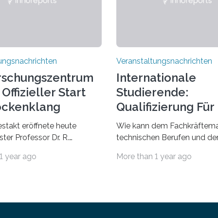
ungsnachrichten
Veranstaltungsnachrichten
rschungszentrum
Internationale
Offizieller Start
Studierende:
ockenklang
Qualifizierung Für
Arbeitsmarkt
estakt eröffnete heute
Wie kann dem Fachkräftema
ter Professor Dr. R.
technischen Berufen und der
Lorz das Cooperative Brain
Branche begegnet werden
1 year ago
More than 1 year ago
nter (CoBIC) auf dem
Beispiel durch internationale
ederrad der Goethe-
Studierende, die an der Unive
 Frankfurt. Das CoBIC ist
Saarlandes und der Hochsch
ration der Goethe-
Technik und Wirtschaft des
, des Max-Planck-Instituts
(htw saar) in den MINT-Fäch