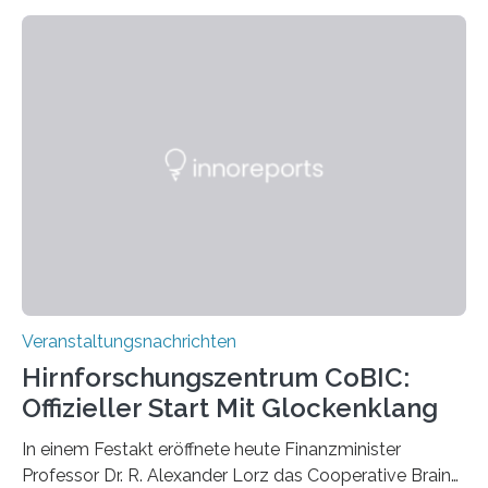
Linkersdorff eröffnet. Die gezeigten Fotografien sind
Momentaufnahmen, die den Verfallsprozess von
Pflanzen festhalten. Die Künstlerin setzt in den
großformatigen Bildern die Schönheit, das Werden und
Vergehen der Natur künstlerisch wirkungsvoll in Szene.
Künstlerisch-wissenschaftliche Kollaboration im HU-
Labor für Mikrobiologie Für das Projekt „Microverse“ hat
Kathrin Linkersdorff gemeinsam mit der Mikrobiologin
Prof. Dr. Regine Hengge vom…
Veranstaltungsnachrichten
Hirnforschungszentrum CoBIC:
Offizieller Start Mit Glockenklang
In einem Festakt eröffnete heute Finanzminister
Professor Dr. R. Alexander Lorz das Cooperative Brain