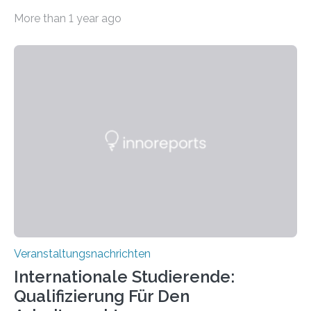
Imaging Center (CoBIC) auf dem Campus Niederrad
More than 1 year ago
der Goethe-Universität Frankfurt. Das CoBIC ist eine
Kooperation der Goethe-Universität, des Max-Planck-
Instituts für empirische Ästhetik sowie des Ernst
Strüngmann Instituts. Es bietet den Forschenden
direkten Zugang zu einer Vielzahl hochmoderner
Spitzentechnologien, mit der die Funktionsweise des
Gehirns besser verstanden und innovative Therapien
für neurologische und psychiatrische Erkrankungen
entwickelt werden können. Die hochmodernen Geräte
sind eingebaut, die Büros sind eingerichtet…
Veranstaltungsnachrichten
Internationale Studierende:
Qualifizierung Für Den