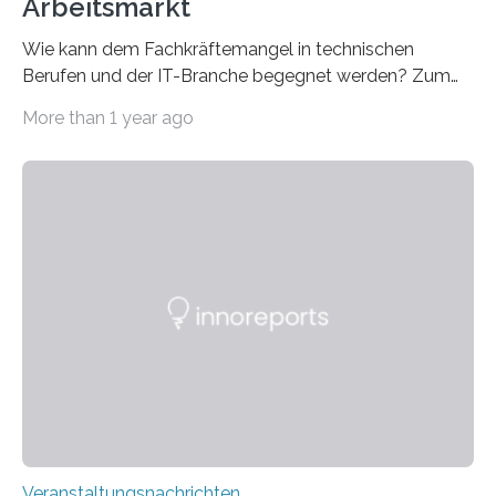
Arbeitsmarkt
Wie kann dem Fachkräftemangel in technischen
Berufen und der IT-Branche begegnet werden? Zum
Beispiel durch internationale Studierende, die an der
More than 1 year ago
Universität des Saarlandes und der Hochschule für
Technik und Wirtschaft des Saarlandes (htw saar) in
den MINT-Fächern ausgebildet werden und im
Anschluss in den hiesigen Arbeitsmarkt integriert
werden. Damit dies künftig noch besser gelingt, fördert
der Deutsche Akademische Austauschdienst beide
saarländischen Hochschulen im Gemeinschaftsprojekt
„QUAZAR“ mit insgesamt 1,15 Millionen Euro über vier
Jahre. Die Auftaktveranstaltung für das Förderprojekt
findet am…
Veranstaltungsnachrichten