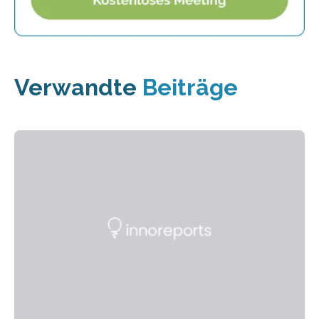
Verwandte
Beiträge