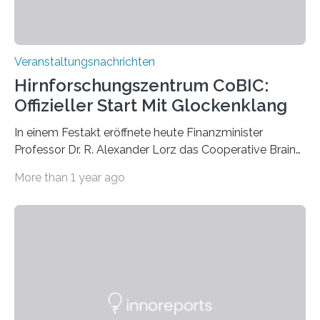
Veranstaltungsnachrichten
Hirnforschungszentrum CoBIC:
Offizieller Start Mit Glockenklang
In einem Festakt eröffnete heute Finanzminister
Professor Dr. R. Alexander Lorz das Cooperative Brain
Imaging Center (CoBIC) auf dem Campus Niederrad
More than 1 year ago
der Goethe-Universität Frankfurt. Das CoBIC ist eine
Kooperation der Goethe-Universität, des Max-Planck-
Instituts für empirische Ästhetik sowie des Ernst
Strüngmann Instituts. Es bietet den Forschenden
direkten Zugang zu einer Vielzahl hochmoderner
Spitzentechnologien, mit der die Funktionsweise des
Gehirns besser verstanden und innovative Therapien
für neurologische und psychiatrische Erkrankungen