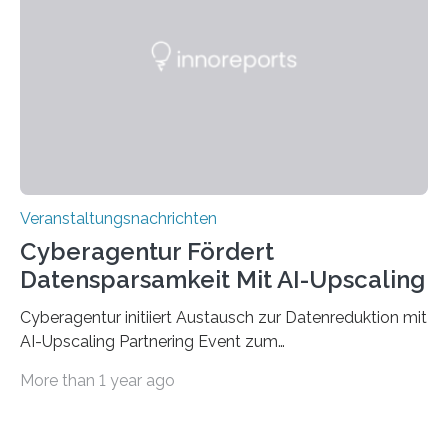
der Deutsche Akademische Austauschdienst beide
saarländischen Hochschulen im Gemeinschaftsprojekt
„QUAZAR“ mit insgesamt 1,15 Millionen Euro über vier
Jahre. Die Auftaktveranstaltung für das Förderprojekt
findet am…
Veranstaltungsnachrichten
Cyberagentur Fördert
Datensparsamkeit Mit AI-Upscaling
Cyberagentur initiiert Austausch zur Datenreduktion mit
AI-Upscaling Partnering Event zum
Forschungsprogramm DDK – Vernetzung für
More than 1 year ago
innovative DatenverarbeitungDie Agentur für
Innovation in der Cybersicherheit GmbH (Cyberagentur)
lädt zum virtuellen Partnering Event des