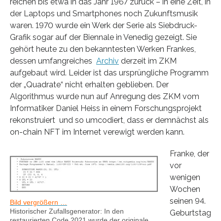
reichen bis etwa in das Jahr 1967 zurück – in eine Zeit, in
der Laptops und Smartphones noch Zukunftsmusik
waren. 1970 wurde ein Werk der Serie als Siebdruck-
Grafik sogar auf der Biennale in Venedig gezeigt. Sie
gehört heute zu den bekanntesten Werken Frankes,
dessen umfangreiches
Archiv
derzeit im ZKM
aufgebaut wird. Leider ist das ursprüngliche Programm
der „Quadrate“ nicht erhalten geblieben. Der
Algorithmus wurde nun auf Anregung des ZKM vom
Informatiker Daniel Heiss in einem Forschungsprojekt
rekonstruiert und so umcodiert, dass er demnächst als
on-chain NFT im Internet verewigt werden kann.
Franke, der
vor
wenigen
Wochen
seinen 94.
Bild vergrößern …
Historischer Zufallsgenerator: In den
Geburtstag
restaurierten Code 2021 wurde der originale