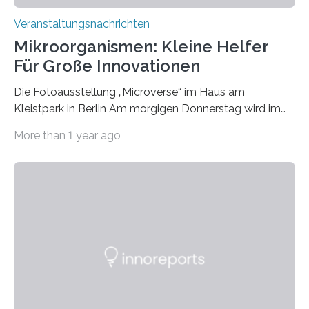
Veranstaltungsnachrichten
Mikroorganismen: Kleine Helfer
Für Große Innovationen
Die Fotoausstellung „Microverse“ im Haus am
Kleistpark in Berlin Am morgigen Donnerstag wird im
Haus am Kleistpark, Berlin-Schöneberg, die Ausstellung
More than 1 year ago
„Microverse“ mit Arbeiten der Fotografin Kathrin
Linkersdorff eröffnet. Die gezeigten Fotografien sind
Momentaufnahmen, die den Verfallsprozess von
Pflanzen festhalten. Die Künstlerin setzt in den
großformatigen Bildern die Schönheit, das Werden und
Vergehen der Natur künstlerisch wirkungsvoll in Szene.
Künstlerisch-wissenschaftliche Kollaboration im HU-
Labor für Mikrobiologie Für das Projekt „Microverse“ hat
Kathrin Linkersdorff gemeinsam mit der Mikrobiologin
Prof. Dr. Regine Hengge vom…