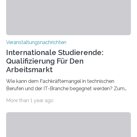
entwickelt werden können. Die hochmodernen Geräte
sind eingebaut, die Büros sind eingerichtet…
Veranstaltungsnachrichten
Internationale Studierende:
Qualifizierung Für Den
Arbeitsmarkt
Wie kann dem Fachkräftemangel in technischen
Berufen und der IT-Branche begegnet werden? Zum
Beispiel durch internationale Studierende, die an der
More than 1 year ago
Universität des Saarlandes und der Hochschule für
Technik und Wirtschaft des Saarlandes (htw saar) in
den MINT-Fächern ausgebildet werden und im
Anschluss in den hiesigen Arbeitsmarkt integriert
werden. Damit dies künftig noch besser gelingt, fördert