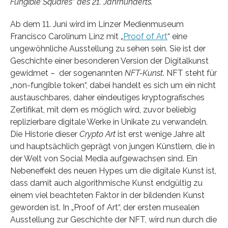
Fungible Squares“ des 21. Jahrhunderts.
Ab dem 11. Juni wird im Linzer Medienmuseum
Francisco Carolinum Linz mit „
Proof of Art
“ eine
ungewöhnliche Ausstellung zu sehen sein. Sie ist der
Geschichte einer besonderen Version der Digitalkunst
gewidmet – der sogenannten
NFT-Kunst
. NFT steht für
„non-fungible token“, dabei handelt es sich um ein nicht
austauschbares, daher eindeutiges kryptografisches
Zertifikat, mit dem es möglich wird, zuvor beliebig
replizierbare digitale Werke in Unikate zu verwandeln.
Die Historie dieser
Crypto Art
ist erst wenige Jahre alt
und hauptsächlich geprägt von jungen Künstlern, die in
der Welt von Social Media aufgewachsen sind. Ein
Nebeneffekt des neuen Hypes um die digitale Kunst ist,
dass damit auch algorithmische Kunst endgültig zu
einem viel beachteten Faktor in der bildenden Kunst
geworden ist. In „Proof of Art“, der ersten musealen
Ausstellung zur Geschichte der NFT, wird nun durch die