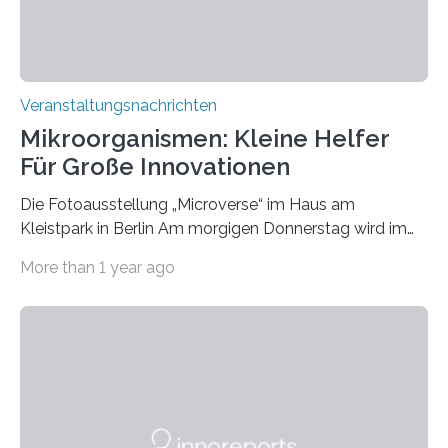
Veranstaltungsnachrichten
Mikroorganismen: Kleine Helfer
Für Große Innovationen
Die Fotoausstellung „Microverse“ im Haus am
Kleistpark in Berlin Am morgigen Donnerstag wird im
Haus am Kleistpark, Berlin-Schöneberg, die Ausstellung
More than 1 year ago
„Microverse“ mit Arbeiten der Fotografin Kathrin
Linkersdorff eröffnet. Die gezeigten Fotografien sind
Momentaufnahmen, die den Verfallsprozess von
Pflanzen festhalten. Die Künstlerin setzt in den
großformatigen Bildern die Schönheit, das Werden und
Vergehen der Natur künstlerisch wirkungsvoll in Szene.
Künstlerisch-wissenschaftliche Kollaboration im HU-
Labor für Mikrobiologie Für das Projekt „Microverse“ hat