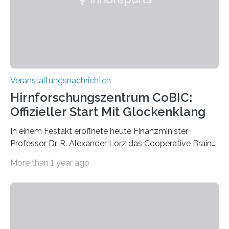
Kathrin Linkersdorff gemeinsam mit der Mikrobiologin
Prof. Dr. Regine Hengge vom…
Veranstaltungsnachrichten
Hirnforschungszentrum CoBIC:
Offizieller Start Mit Glockenklang
In einem Festakt eröffnete heute Finanzminister
Professor Dr. R. Alexander Lorz das Cooperative Brain
Imaging Center (CoBIC) auf dem Campus Niederrad
More than 1 year ago
der Goethe-Universität Frankfurt. Das CoBIC ist eine
Kooperation der Goethe-Universität, des Max-Planck-
Instituts für empirische Ästhetik sowie des Ernst
Strüngmann Instituts. Es bietet den Forschenden
direkten Zugang zu einer Vielzahl hochmoderner