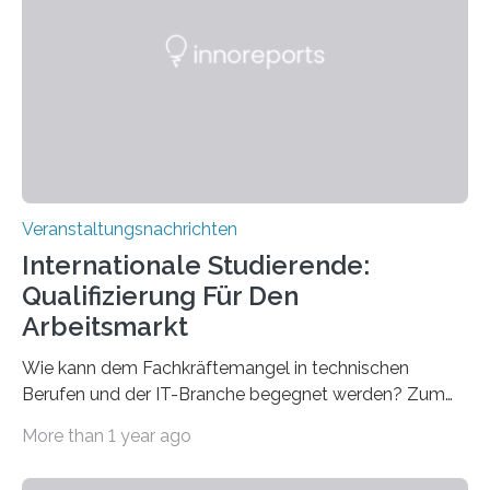
Spitzentechnologien, mit der die Funktionsweise des
Gehirns besser verstanden und innovative Therapien
für neurologische und psychiatrische Erkrankungen
entwickelt werden können. Die hochmodernen Geräte
sind eingebaut, die Büros sind eingerichtet…
Veranstaltungsnachrichten
Internationale Studierende:
Qualifizierung Für Den
Arbeitsmarkt
Wie kann dem Fachkräftemangel in technischen
Berufen und der IT-Branche begegnet werden? Zum
Beispiel durch internationale Studierende, die an der
More than 1 year ago
Universität des Saarlandes und der Hochschule für
Technik und Wirtschaft des Saarlandes (htw saar) in