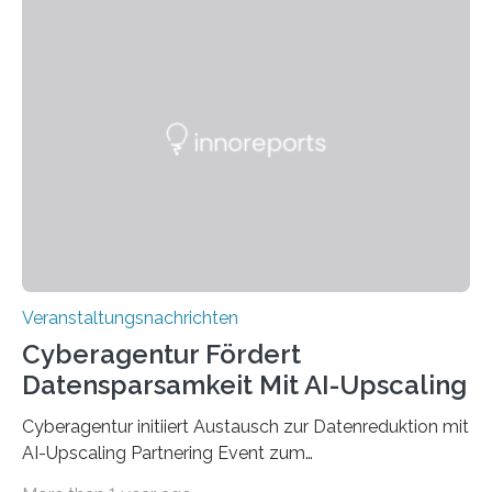
den MINT-Fächern ausgebildet werden und im
Anschluss in den hiesigen Arbeitsmarkt integriert
werden. Damit dies künftig noch besser gelingt, fördert
der Deutsche Akademische Austauschdienst beide
saarländischen Hochschulen im Gemeinschaftsprojekt
„QUAZAR“ mit insgesamt 1,15 Millionen Euro über vier
Jahre. Die Auftaktveranstaltung für das Förderprojekt
findet am…
Veranstaltungsnachrichten
Cyberagentur Fördert
Datensparsamkeit Mit AI-Upscaling
Cyberagentur initiiert Austausch zur Datenreduktion mit
AI-Upscaling Partnering Event zum
Forschungsprogramm DDK – Vernetzung für