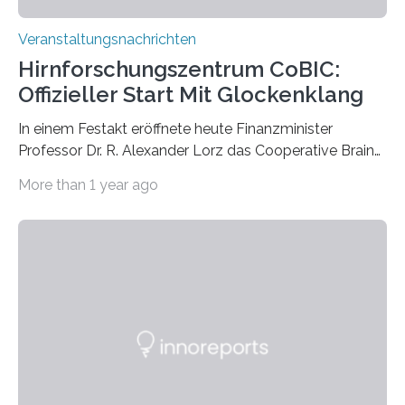
Veranstaltungsnachrichten
Hirnforschungszentrum CoBIC:
Offizieller Start Mit Glockenklang
In einem Festakt eröffnete heute Finanzminister
Professor Dr. R. Alexander Lorz das Cooperative Brain
Imaging Center (CoBIC) auf dem Campus Niederrad
More than 1 year ago
der Goethe-Universität Frankfurt. Das CoBIC ist eine
Kooperation der Goethe-Universität, des Max-Planck-
Instituts für empirische Ästhetik sowie des Ernst
Strüngmann Instituts. Es bietet den Forschenden
direkten Zugang zu einer Vielzahl hochmoderner
Spitzentechnologien, mit der die Funktionsweise des
Gehirns besser verstanden und innovative Therapien
für neurologische und psychiatrische Erkrankungen
entwickelt werden können. Die hochmodernen Geräte
sind eingebaut, die Büros sind eingerichtet…