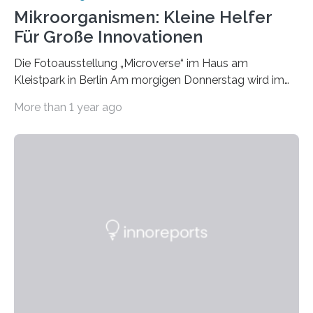
Mikroorganismen: Kleine Helfer
Für Große Innovationen
Die Fotoausstellung „Microverse“ im Haus am
Kleistpark in Berlin Am morgigen Donnerstag wird im
Haus am Kleistpark, Berlin-Schöneberg, die Ausstellung
More than 1 year ago
„Microverse“ mit Arbeiten der Fotografin Kathrin
Linkersdorff eröffnet. Die gezeigten Fotografien sind
Momentaufnahmen, die den Verfallsprozess von
Pflanzen festhalten. Die Künstlerin setzt in den
großformatigen Bildern die Schönheit, das Werden und
Vergehen der Natur künstlerisch wirkungsvoll in Szene.
Künstlerisch-wissenschaftliche Kollaboration im HU-
Labor für Mikrobiologie Für das Projekt „Microverse“ hat
Kathrin Linkersdorff gemeinsam mit der Mikrobiologin
Prof. Dr. Regine Hengge vom…