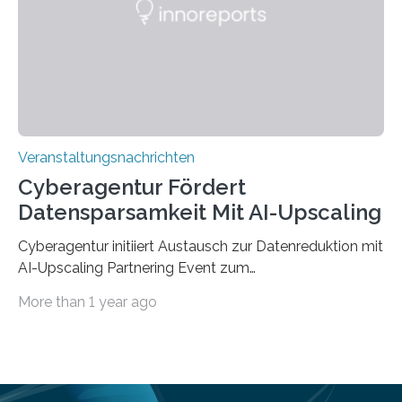
„QUAZAR“ mit insgesamt 1,15 Millionen Euro über vier
Jahre. Die Auftaktveranstaltung für das Förderprojekt
findet am…
Veranstaltungsnachrichten
Cyberagentur Fördert
Datensparsamkeit Mit AI-Upscaling
Cyberagentur initiiert Austausch zur Datenreduktion mit
AI-Upscaling Partnering Event zum
Forschungsprogramm DDK – Vernetzung für
More than 1 year ago
innovative DatenverarbeitungDie Agentur für
Innovation in der Cybersicherheit GmbH (Cyberagentur)
lädt zum virtuellen Partnering Event des
Forschungsprogramms DDK ein. Im Fokus steht die
Entwicklung von Technologien zur gezielten