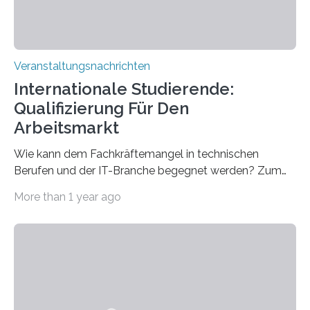
Veranstaltungsnachrichten
Internationale Studierende:
Qualifizierung Für Den
Arbeitsmarkt
Wie kann dem Fachkräftemangel in technischen
Berufen und der IT-Branche begegnet werden? Zum
Beispiel durch internationale Studierende, die an der
More than 1 year ago
Universität des Saarlandes und der Hochschule für
Technik und Wirtschaft des Saarlandes (htw saar) in
den MINT-Fächern ausgebildet werden und im
Anschluss in den hiesigen Arbeitsmarkt integriert
werden. Damit dies künftig noch besser gelingt, fördert
der Deutsche Akademische Austauschdienst beide
saarländischen Hochschulen im Gemeinschaftsprojekt