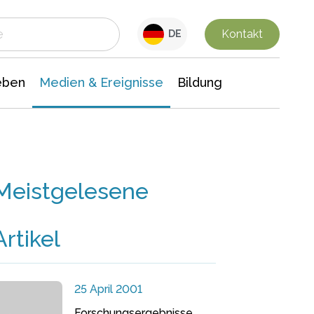
 Leben
Medien & Ereignisse
Interdisziplinäre Forschung
Veranstaltungsnachrichten
n Chemie
Gesellschaftswissenschaften
Kontakt
DE
eben
Medien & Ereignisse
Bildung
Meistgelesene
Artikel
25 April 2001
Forschungsergebnisse