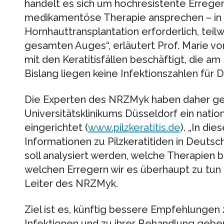
handelt es sich um hochresistente Erreger,
medikamentöse Therapie ansprechen – in 
Hornhauttransplantation erforderlich, teil
gesamten Auges“, erläutert Prof. Marie von 
mit den Keratitisfällen beschäftigt, die a
Bislang liegen keine Infektionszahlen für 
Die Experten des NRZMyk haben daher ge
Universitätsklinikums Düsseldorf ein nation
eingerichtet (
www.pilzkeratitis.de
). „In di
Informationen zu Pilzkeratitiden in Deuts
soll analysiert werden, welche Therapien 
welchen Erregern wir es überhaupt zu tun hab
Leiter des NRZMyk.
Ziel ist es, künftig bessere Empfehlungen
Infektionen und zu ihrer Behandlung gebe