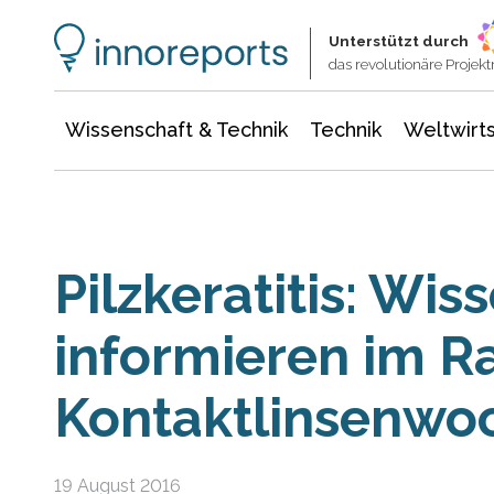
Wissenschaft & Technik
Informationstechnologie
Energie & Elektrotechnik
Unterstützt durch
das revolutionäre Proje
Wissenschaft & Technik
Technik
Weltwirts
Pilzkeratitis: Wis
informieren im 
Kontaktlinsenwo
19 August 2016