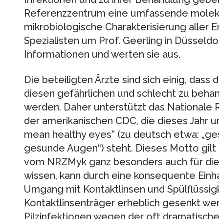
Referenzzentrum eine umfassende moleku
mikrobiologische Charakterisierung aller Er
Spezialisten um Prof. Geerling in Düsseldor
Informationen und werten sie aus.
Die beteiligten Ärzte sind sich einig, das
diesen gefährlichen und schlecht zu beha
werden. Daher unterstützt das National
der amerikanischen CDC, die dieses Jahr 
mean healthy eyes” (zu deutsch etwa: „g
gesunde Augen“) steht. Dieses Motto gil
vom NRZMyk ganz besonders auch für die Pi
wissen, kann durch eine konsequente Einh
Umgang mit Kontaktlinsen und Spülflüssigke
Kontaktlinsenträger erheblich gesenkt wer
Pilzinfektionen wegen der oft dramatische