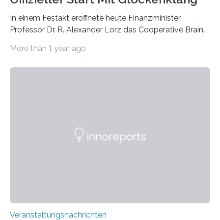
In einem Festakt eröffnete heute Finanzminister
Professor Dr. R. Alexander Lorz das Cooperative Brain
Imaging Center (CoBIC) auf dem Campus Niederrad
More than 1 year ago
der Goethe-Universität Frankfurt. Das CoBIC ist eine
Kooperation der Goethe-Universität, des Max-Planck-
Instituts für empirische Ästhetik sowie des Ernst
Strüngmann Instituts. Es bietet den Forschenden
direkten Zugang zu einer Vielzahl hochmoderner
Spitzentechnologien, mit der die Funktionsweise des
Gehirns besser verstanden und innovative Therapien
für neurologische und psychiatrische Erkrankungen
entwickelt werden können. Die hochmodernen Geräte
sind eingebaut, die Büros sind eingerichtet…
Veranstaltungsnachrichten