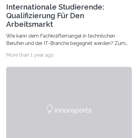
Internationale Studierende:
Qualifizierung Für Den
Arbeitsmarkt
Wie kann dem Fachkräftemangel in technischen
Berufen und der IT-Branche begegnet werden? Zum
Beispiel durch internationale Studierende, die an der
More than 1 year ago
Universität des Saarlandes und der Hochschule für
Technik und Wirtschaft des Saarlandes (htw saar) in
den MINT-Fächern ausgebildet werden und im
Anschluss in den hiesigen Arbeitsmarkt integriert
werden. Damit dies künftig noch besser gelingt, fördert
der Deutsche Akademische Austauschdienst beide
saarländischen Hochschulen im Gemeinschaftsprojekt
„QUAZAR“ mit insgesamt 1,15 Millionen Euro über vier
Jahre. Die Auftaktveranstaltung für das Förderprojekt
findet am…