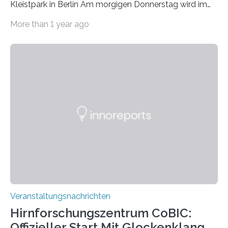
Kleistpark in Berlin Am morgigen Donnerstag wird im
Haus am Kleistpark, Berlin-Schöneberg, die Ausstellung
More than 1 year ago
„Microverse“ mit Arbeiten der Fotografin Kathrin
Linkersdorff eröffnet. Die gezeigten Fotografien sind
Momentaufnahmen, die den Verfallsprozess von
Pflanzen festhalten. Die Künstlerin setzt in den
großformatigen Bildern die Schönheit, das Werden und
Vergehen der Natur künstlerisch wirkungsvoll in Szene.
Künstlerisch-wissenschaftliche Kollaboration im HU-
Labor für Mikrobiologie Für das Projekt „Microverse“ hat
Kathrin Linkersdorff gemeinsam mit der Mikrobiologin
Prof. Dr. Regine Hengge vom…
Veranstaltungsnachrichten
Hirnforschungszentrum CoBIC:
Offizieller Start Mit Glockenklang