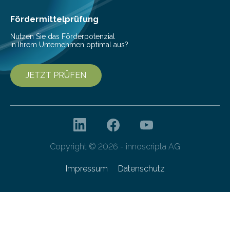
Cyberagentur organisiert am 25. März 2025, von 14:00
bis 16:00 Uhr, ein virtuelles Partnering Event zum
Fördermittelprüfung
Forschungsprogramm „Datenrekonstruktion…
Nutzen Sie das Förderpotenzial
in Ihrem Unternehmen optimal aus?
JETZT PRÜFEN
Copyright © 2026 - innoscripta AG
Impressum
Datenschutz