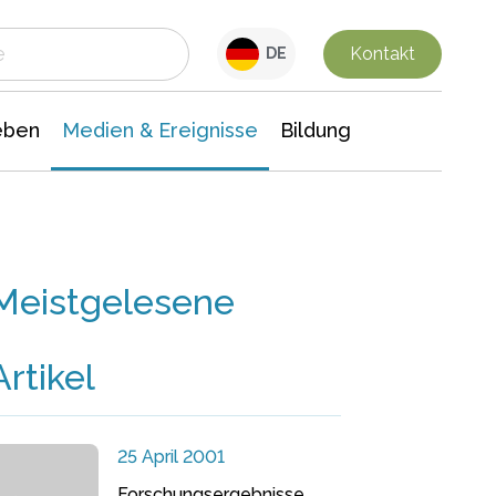
 Leben
Medien & Ereignisse
Interdisziplinäre Forschung
Veranstaltungsnachrichten
n Chemie
Gesellschaftswissenschaften
Kontakt
DE
eben
Medien & Ereignisse
Bildung
Meistgelesene
Artikel
25 April 2001
Forschungsergebnisse