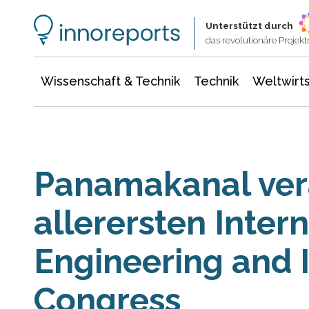
Wissenschaft & Technik
Informationstechnologie
Energie & Elektrotechnik
Unterstützt durch
das revolutionäre Proje
Wissenschaft & Technik
Technik
Weltwirts
Panamakanal ver
allerersten Inter
Engineering and 
Congress