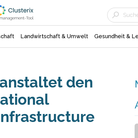
Landwirtschaft & Umwelt
Gesundheit &
Agrar- Forstwissenschaften
Unternehmensmeldungen
Biowissenschafte
Ökologie Umwelt- Naturschutz
ktmanagement-Tool
chaft
Landwirtschaft & Umwelt
Gesundheit & L
anstaltet den
national
Infrastructure