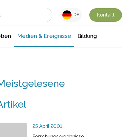
 Leben
Medien & Ereignisse
Interdisziplinäre Forschung
Veranstaltungsnachrichten
n Chemie
Gesellschaftswissenschaften
Kontakt
DE
eben
Medien & Ereignisse
Bildung
Meistgelesene
Artikel
25 April 2001
Forschungsergebnisse