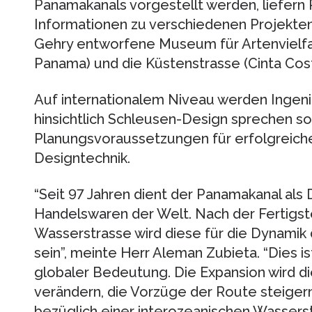
Panamakanals vorgestellt werden, liefer
Informationen zu verschiedenen Projekten
Gehry entworfene Museum für Artenvielfal
Panama) und die Küstenstrasse (Cinta Cost
Auf internationalem Niveau werden Ingeni
hinsichtlich Schleusen-Design sprechen s
Planungsvoraussetzungen für erfolgreich
Designtechnik.
“Seit 97 Jahren dient der Panamakanal als 
Handelswaren der Welt. Nach der Fertigst
Wasserstrasse wird diese für die Dynami
sein”, meinte Herr Aleman Zubieta. “Dies i
globaler Bedeutung. Die Expansion wird d
verändern, die Vorzüge der Route steige
bezüglich einer interozeanischen Wasserst