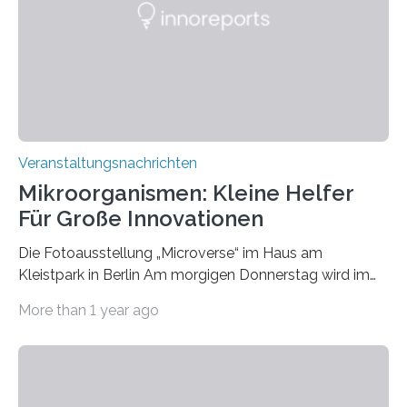
Veranstaltungsnachrichten
Mikroorganismen: Kleine Helfer
Für Große Innovationen
Die Fotoausstellung „Microverse“ im Haus am
Kleistpark in Berlin Am morgigen Donnerstag wird im
Haus am Kleistpark, Berlin-Schöneberg, die Ausstellung
More than 1 year ago
„Microverse“ mit Arbeiten der Fotografin Kathrin
Linkersdorff eröffnet. Die gezeigten Fotografien sind
Momentaufnahmen, die den Verfallsprozess von
Pflanzen festhalten. Die Künstlerin setzt in den
großformatigen Bildern die Schönheit, das Werden und