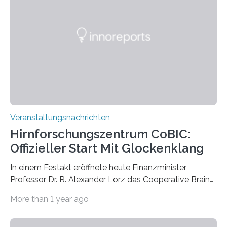
Vergehen der Natur künstlerisch wirkungsvoll in Szene.
Künstlerisch-wissenschaftliche Kollaboration im HU-
Labor für Mikrobiologie Für das Projekt „Microverse“ hat
Kathrin Linkersdorff gemeinsam mit der Mikrobiologin
Prof. Dr. Regine Hengge vom…
Veranstaltungsnachrichten
Hirnforschungszentrum CoBIC:
Offizieller Start Mit Glockenklang
In einem Festakt eröffnete heute Finanzminister
Professor Dr. R. Alexander Lorz das Cooperative Brain
Imaging Center (CoBIC) auf dem Campus Niederrad
More than 1 year ago
der Goethe-Universität Frankfurt. Das CoBIC ist eine
Kooperation der Goethe-Universität, des Max-Planck-