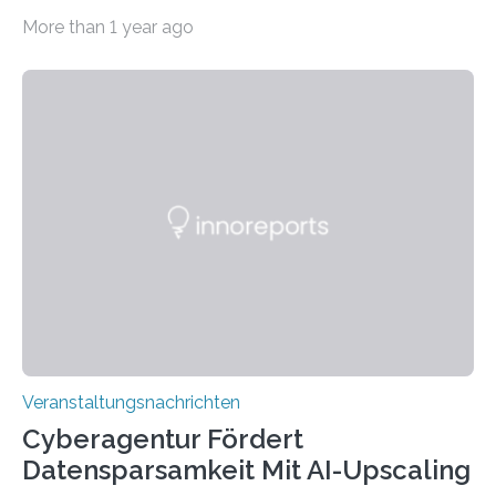
Beispiel durch internationale Studierende, die an der
More than 1 year ago
Universität des Saarlandes und der Hochschule für
Technik und Wirtschaft des Saarlandes (htw saar) in
den MINT-Fächern ausgebildet werden und im
Anschluss in den hiesigen Arbeitsmarkt integriert
werden. Damit dies künftig noch besser gelingt, fördert
der Deutsche Akademische Austauschdienst beide
saarländischen Hochschulen im Gemeinschaftsprojekt
„QUAZAR“ mit insgesamt 1,15 Millionen Euro über vier
Jahre. Die Auftaktveranstaltung für das Förderprojekt
findet am…
Veranstaltungsnachrichten
Cyberagentur Fördert
Datensparsamkeit Mit AI-Upscaling