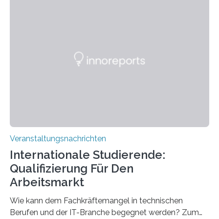
Instituts für empirische Ästhetik sowie des Ernst
Strüngmann Instituts. Es bietet den Forschenden
direkten Zugang zu einer Vielzahl hochmoderner
Spitzentechnologien, mit der die Funktionsweise des
Gehirns besser verstanden und innovative Therapien
für neurologische und psychiatrische Erkrankungen
entwickelt werden können. Die hochmodernen Geräte
sind eingebaut, die Büros sind eingerichtet…
Veranstaltungsnachrichten
Internationale Studierende:
Qualifizierung Für Den
Arbeitsmarkt
Wie kann dem Fachkräftemangel in technischen
Berufen und der IT-Branche begegnet werden? Zum