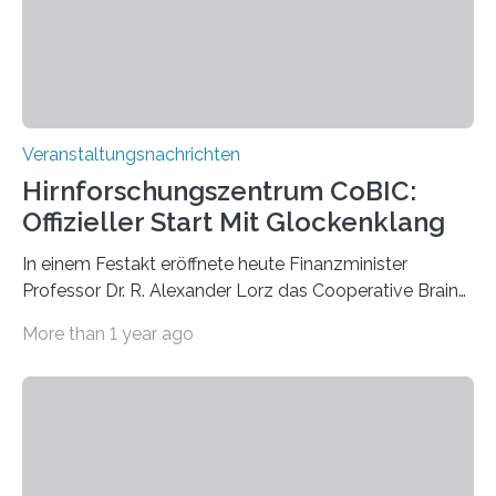
Kathrin Linkersdorff gemeinsam mit der Mikrobiologin
Prof. Dr. Regine Hengge vom…
Veranstaltungsnachrichten
Hirnforschungszentrum CoBIC:
Offizieller Start Mit Glockenklang
In einem Festakt eröffnete heute Finanzminister
Professor Dr. R. Alexander Lorz das Cooperative Brain
Imaging Center (CoBIC) auf dem Campus Niederrad
More than 1 year ago
der Goethe-Universität Frankfurt. Das CoBIC ist eine
Kooperation der Goethe-Universität, des Max-Planck-
Instituts für empirische Ästhetik sowie des Ernst
Strüngmann Instituts. Es bietet den Forschenden
direkten Zugang zu einer Vielzahl hochmoderner
Spitzentechnologien, mit der die Funktionsweise des