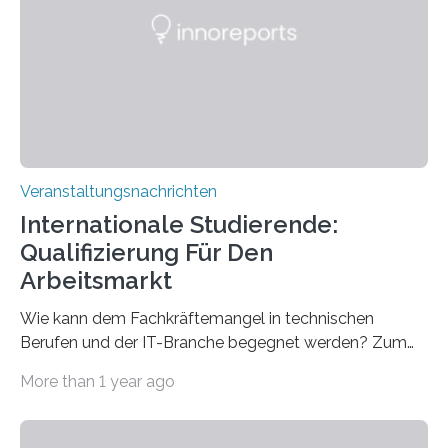
Gehirns besser verstanden und innovative Therapien
für neurologische und psychiatrische Erkrankungen
entwickelt werden können. Die hochmodernen Geräte
sind eingebaut, die Büros sind eingerichtet…
Veranstaltungsnachrichten
Internationale Studierende:
Qualifizierung Für Den
Arbeitsmarkt
Wie kann dem Fachkräftemangel in technischen
Berufen und der IT-Branche begegnet werden? Zum
Beispiel durch internationale Studierende, die an der
More than 1 year ago
Universität des Saarlandes und der Hochschule für
Technik und Wirtschaft des Saarlandes (htw saar) in
den MINT-Fächern ausgebildet werden und im