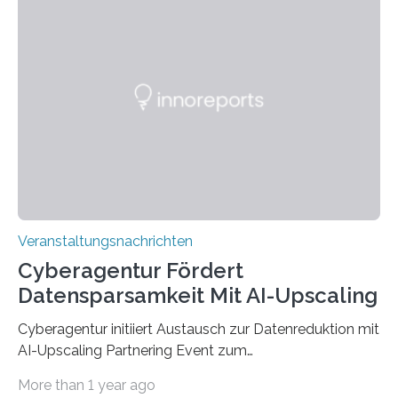
Anschluss in den hiesigen Arbeitsmarkt integriert
werden. Damit dies künftig noch besser gelingt, fördert
der Deutsche Akademische Austauschdienst beide
saarländischen Hochschulen im Gemeinschaftsprojekt
„QUAZAR“ mit insgesamt 1,15 Millionen Euro über vier
Jahre. Die Auftaktveranstaltung für das Förderprojekt
findet am…
Veranstaltungsnachrichten
Cyberagentur Fördert
Datensparsamkeit Mit AI-Upscaling
Cyberagentur initiiert Austausch zur Datenreduktion mit
AI-Upscaling Partnering Event zum
Forschungsprogramm DDK – Vernetzung für
More than 1 year ago
innovative DatenverarbeitungDie Agentur für