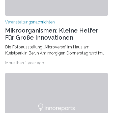
Veranstaltungsnachrichten
Mikroorganismen: Kleine Helfer
Für Große Innovationen
Die Fotoausstellung „Microverse“ im Haus am
Kleistpark in Berlin Am morgigen Donnerstag wird im
Haus am Kleistpark, Berlin-Schöneberg, die Ausstellung
More than 1 year ago
„Microverse“ mit Arbeiten der Fotografin Kathrin
Linkersdorff eröffnet. Die gezeigten Fotografien sind
Momentaufnahmen, die den Verfallsprozess von
Pflanzen festhalten. Die Künstlerin setzt in den
großformatigen Bildern die Schönheit, das Werden und
Vergehen der Natur künstlerisch wirkungsvoll in Szene.
Künstlerisch-wissenschaftliche Kollaboration im HU-
Labor für Mikrobiologie Für das Projekt „Microverse“ hat